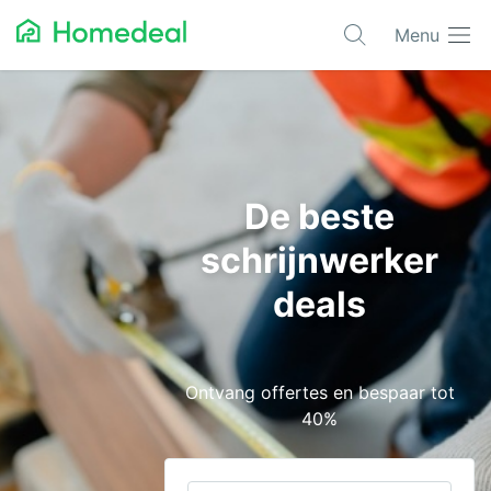
Menu
Populaire projecten
Aannemer
Airco
De beste
Alarmsystemen
schrijnwerker
Architect
deals
Asbest
Bestrating
Ontvang offertes en bespaar tot
Cv-ketels
40%
Dakwerken