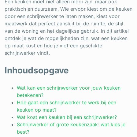
Een keuken moet niet alleen mooi zijn, maar ook
Schrijnwerker
praktisch en duurzaam. Wie ervoor kiest om de keuken
door een schrijnwerker te laten maken, kiest voor
Stukadoor
maatwerk dat perfect aansluit bij de ruimte, de stijl
van de woning en het dagelijkse gebruik. In dit artikel
Tegelzetter
ontdek je wat de mogelijkheden zijn, wat een keuken
op maat kost en hoe je vlot een geschikte
Vloeren
schrijnwerker vindt.
Vochtbestrijding
Inhoudsopgave
Warmtepomp
Zonnepanelen
Wat kan een schrijnwerker voor jouw keuken
betekenen?
Zonwering
Hoe gaat een schrijnwerker te werk bij een
keuken op maat?
Wat kost een keuken bij een schrijnwerker?
Schrijnwerker of grote keukenzaak: wat kies je
Bent u een vakspecialist?
best?