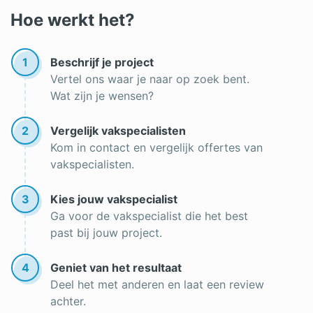
Schrijnwerker offerte
Hoe werkt het?
Schrijnwerker in de buurt
1
Beschrijf je project
Vertel ons waar je naar op zoek bent.
Wat zijn je wensen?
2
Vergelijk vakspecialisten
Kom in contact en vergelijk offertes van
vakspecialisten.
3
Kies jouw vakspecialist
Ga voor de vakspecialist die het best
past bij jouw project.
4
Geniet van het resultaat
Deel het met anderen en laat een review
achter.