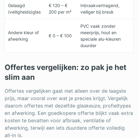
Gelaagd
€ 120 – €
Inbraakvertragend,
(veiligheids)glas
200 per m²
veiliger bij breuk
PVC vaak zonder
Andere kleur of
meerprijs, hout en
€ 0 – € 100
afwerking
speciale alu-kleuren
duurder
Offertes vergelijken: zo pak je het
slim aan
Offertes vergelijken gaat niet alleen over de laagste
prijs, maar vooral over wat je precies krijgt. Vergelijk
daarom offertes met dezelfde glaskeuze, profieltypes
en afwerking. Een goedkopere offerte blijkt vaak extra
kosten te bevatten voor afbraak, ventilatie of
afwerking, terwijl een iets duurdere offerte volledig
all-in is.