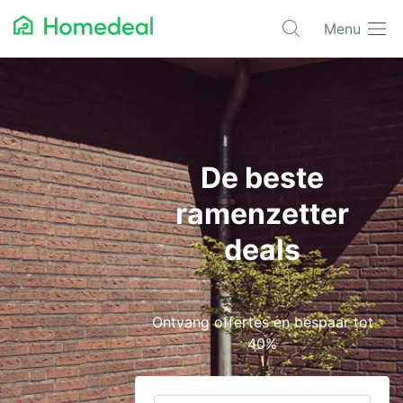
Menu
Populaire projecten
Aannemer
Airco
De beste
Alarmsystemen
ramenzetter
Architect
deals
Asbest
Bestrating
Ontvang offertes en bespaar tot
Cv-ketels
40%
Dakwerken