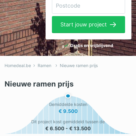
Elektricien
Gevelwerken
Start jouw project
Glas
Hekwerken
Gratis en vrijblijvend
Hovenier
Homedeal.be
Ramen
Nieuwe ramen prijs
Isolatie
Loodgieter
Nieuwe ramen prijs
Metselaar
Gemiddelde kosten
Ramen
€ 9.500
Rolluiken
Dit project kost gemiddeld tussen de
€ 6.500 - € 13.500
Schilder