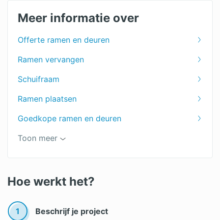
Meer informatie over
Offerte ramen en deuren
Ramen vervangen
Schuifraam
Ramen plaatsen
Goedkope ramen en deuren
Ramen op maat
Toon meer
Prijs van ramen berekenen
Soorten ramen
Hoe werkt het?
Ramen kopen
1
Beschrijf je project