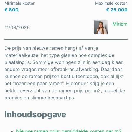
Minimale kosten
Maximale kosten
Schrijnwerker
€ 800
€ 25.000
Stukadoor
Miriam
11/03/2026
Tegelzetter
Vloeren
De prijs van nieuwe ramen hangt af van je
materiaalkeuze, het type glas en hoe complex de
Vochtbestrijding
plaatsing is. Sommige woningen zijn in een dag klaar,
andere vragen meer afbraak en afwerking. Daardoor
Warmtepomp
kunnen de ramen prijzen best uiteenlopen, ook al lijkt
Zonnepanelen
het “maar een paar ramen”. Hieronder krijg je een
helder overzicht van de ramen prijs per m2, mogelijke
Zonwering
premies en slimme bespaartips.
Inhoudsopgave
Bent u een vakspecialist?
Nieuwe ramen prijs: gemiddelde kosten per m2