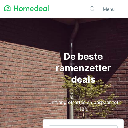
Menu
Populaire projecten
Aannemer
Airco
De beste
Alarmsystemen
ramenzetter
Architect
deals
Asbest
Bestrating
Ontvang offertes en bespaar tot
Cv-ketels
40%
Dakwerken