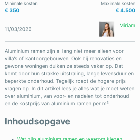
Minimale kosten
Maximale kosten
Schrijnwerker
€ 350
€ 4.500
Stukadoor
Miriam
11/03/2026
Tegelzetter
Vloeren
Aluminium ramen zijn al lang niet meer alleen voor
villa’s of kantoorgebouwen. Ook bij renovaties en
Vochtbestrijding
gewone woningen duiken ze steeds vaker op. Dat
komt door hun strakke uitstraling, lange levensduur en
Warmtepomp
beperkte onderhoud. Tegelijk roept de hogere prijs
Zonnepanelen
vragen op. In dit artikel lees je alles wat je moet weten
over aluminium, van voor- en nadelen tot onderhoud
Zonwering
en de kostprijs van aluminium ramen per m².
Inhoudsopgave
Bent u een vakspecialist?
Wat zijn aluminium ramen en waarom kiezen