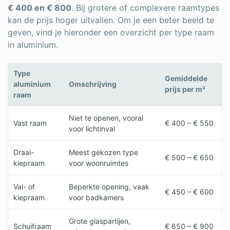
€ 400 en € 800
. Bij grotere of complexere raamtypes
kan de prijs hoger uitvallen. Om je een beter beeld te
geven, vind je hieronder een overzicht per type raam
in aluminium.
Type
Gemiddelde
aluminium
Omschrijving
prijs per m²
raam
Niet te openen, vooral
Vast raam
€ 400 – € 550
voor lichtinval
Draai-
Meest gekozen type
€ 500 – € 650
kiepraam
voor woonruimtes
Val- of
Beperkte opening, vaak
€ 450 – € 600
kiepraam
voor badkamers
Grote glaspartijen,
Schuifraam
€ 650 – € 900