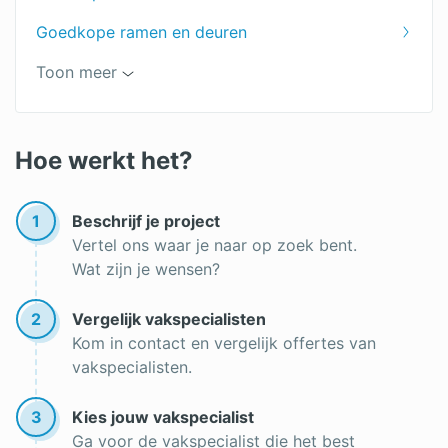
Goedkope ramen en deuren
Ramen op maat
Toon meer
Prijs van ramen berekenen
Soorten ramen
Hoe werkt het?
Ramen kopen
1
Beschrijf je project
Vertel ons waar je naar op zoek bent.
Wat zijn je wensen?
2
Vergelijk vakspecialisten
Kom in contact en vergelijk offertes van
vakspecialisten.
3
Kies jouw vakspecialist
Ga voor de vakspecialist die het best