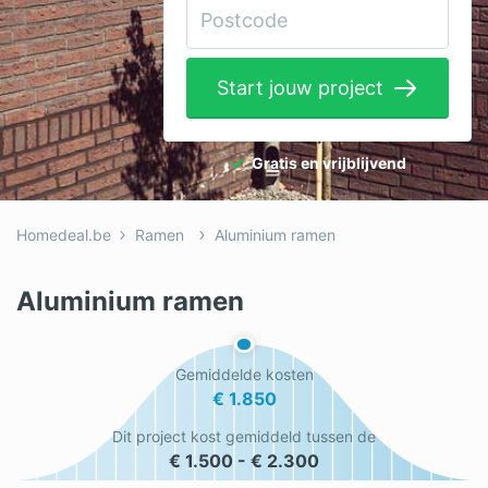
Elektricien
Gevelwerken
Start jouw project
Glas
Hekwerken
Gratis en vrijblijvend
Hovenier
Homedeal.be
Ramen
Aluminium ramen
Isolatie
Loodgieter
Aluminium ramen
Metselaar
Gemiddelde kosten
Ramen
€ 1.850
Rolluiken
Dit project kost gemiddeld tussen de
€ 1.500 - € 2.300
Schilder