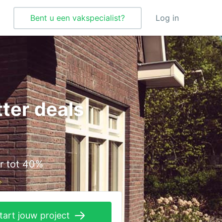
Bent u een vakspecialist?
Log in
Tegelzetter
Vloeren
ter deals
Vochtbestrijding
Warmtepomp
Zonnepanelen
r tot 40%
Zonwering
tart jouw project