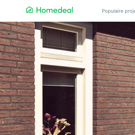
Populaire pro
Aannemer
Da
Airco
Ele
Alarmsystemen
Gev
Architect
Gla
Asbest
He
Bestrating
Hov
Cv-ketels
Iso