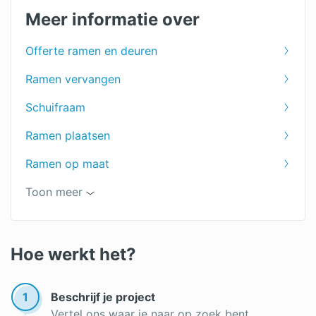
Meer informatie over
Offerte ramen en deuren
Ramen vervangen
Schuifraam
Ramen plaatsen
Ramen op maat
Prijs van ramen berekenen
Toon meer
Soorten ramen
Ramen kopen
Hoe werkt het?
1
Beschrijf je project
Vertel ons waar je naar op zoek bent.