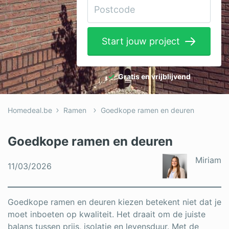
Elektricien
Gevelwerken
Start jouw project
Glas
Hekwerken
Gratis en vrijblijvend
Hovenier
Homedeal.be
Ramen
Goedkope ramen en deuren
Isolatie
Loodgieter
Goedkope ramen en deuren
Metselaar
Miriam
11/03/2026
Ramen
Rolluiken
Goedkope ramen en deuren kiezen betekent niet dat je
moet inboeten op kwaliteit. Het draait om de juiste
Schilder
balans tussen prijs, isolatie en levensduur. Met de