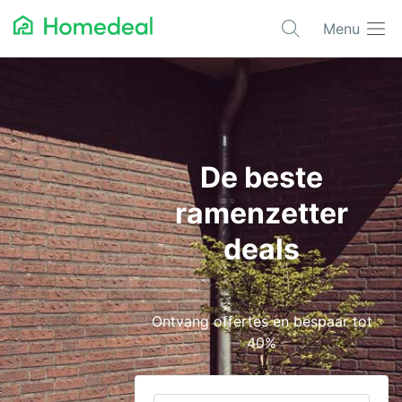
Menu
Populaire projecten
Aannemer
Airco
De beste
Alarmsystemen
ramenzetter
Architect
deals
Asbest
Bestrating
Ontvang offertes en bespaar tot
Cv-ketels
40%
Dakwerken