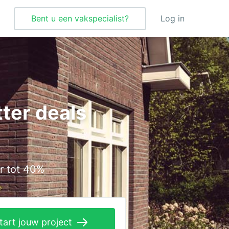
Bent u een vakspecialist?
Log in
Tegelzetter
Vloeren
ter deals
Vochtbestrijding
Warmtepomp
Zonnepanelen
r tot 40%
Zonwering
tart jouw project