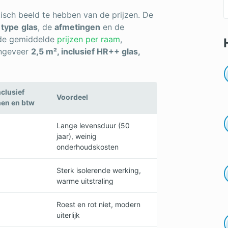
tisch beeld te hebben van de prijzen. De
t
type
glas
, de
afmetingen
en de
n de gemiddelde
prijzen per raam
,
ongeveer
2,5 m², inclusief HR++ glas,
clusief
Voordeel
men en btw
Lange levensduur (50
jaar), weinig
onderhoudskosten
Sterk isolerende werking,
warme uitstraling
Roest en rot niet, modern
uiterlijk