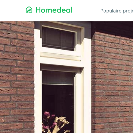
Populaire pro
Aannemer
Da
Airco
Ele
Alarmsystemen
Gev
Architect
Gla
Asbest
He
Bestrating
Hov
Cv-ketels
Iso