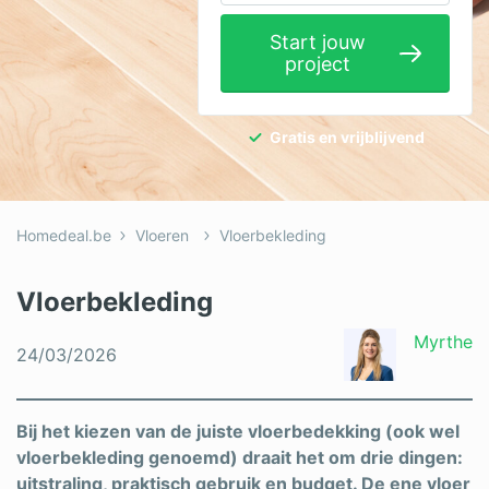
Elektricien
Start jouw
project
Gevelwerken
Glas
Gratis en vrijblijvend
Hekwerken
Hovenier
Homedeal.be
Vloeren
Vloerbekleding
Isolatie
Loodgieter
Vloerbekleding
Metselaar
Myrthe
24/03/2026
Ramen
Rolluiken
Bij het kiezen van de juiste vloerbedekking (ook wel
vloerbekleding genoemd) draait het om drie dingen:
Schilder
uitstraling, praktisch gebruik en budget. De ene vloer