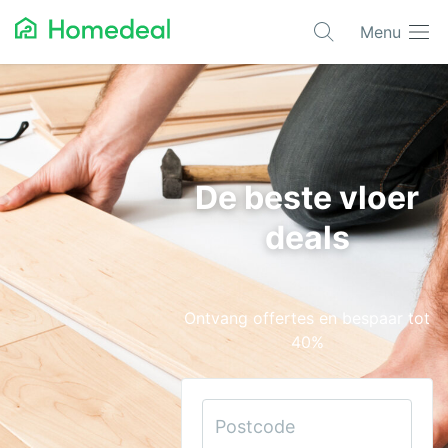
Menu
Populaire projecten
Aannemer
Airco
De beste vloer
Alarmsystemen
deals
Architect
Asbest
Ontvang offertes en bespaar tot
Bestrating
40%
Cv-ketels
Dakwerken