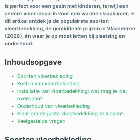
is perfect voor een gezin met kinderen, terwijl een
Schrijnwerker
andere vloer ideaal is voor een warme slaapkamer. In
dit artikel ontdek je de populairste soorten
Stukadoor
vloerbedekking, de gemiddelde prijzen in Vlaanderen
Tegelzetter
(2026), én waar je op moet letten bij plaatsing en
onderhoud.
Vloeren
Vochtbestrijding
Inhoudsopgave
Warmtepomp
Soorten vloerbekleding
Kosten van vloerbekleding
Zonnepanelen
Installatie van vloerbedekking: wat mag je niet
overslaan?
Zonwering
Onderhoud van vloerbekleding
Klaar om de juiste vloerbedekking te kiezen?
Veelgestelde vragen
Bent u een vakspecialist?
Soorten vloerbekleding