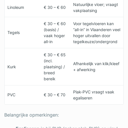
Natuurlijke vloer; vraagt
Linoleum
€ 30 – € 60
vakplaatsing
€ 30 – € 60
Voor tegelvloeren kan
(basis) /
“all-in” in Vlaanderen veel
Tegels
vaak hoger
hoger uitvallen door
all-in
tegelkeuze/ondergrond
€ 30 – € 65
(incl.
Afhankelijk van klik/kleef
Kurk
plaatsing) /
+ afwerking
breed
bereik
Plak-PVC vraagt vaak
PVC
€ 30 – € 70
egaliseren
Belangrijke opmerkingen: