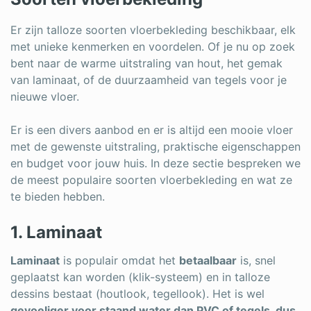
Log in
Er zijn talloze soorten vloerbekleding beschikbaar, elk
met unieke kenmerken en voordelen. Of je nu op zoek
bent naar de warme uitstraling van hout, het gemak
van laminaat, of de duurzaamheid van tegels voor je
nieuwe vloer.
Er is een divers aanbod en er is altijd een mooie vloer
met de gewenste uitstraling, praktische eigenschappen
en budget voor jouw huis. In deze sectie bespreken we
de meest populaire soorten vloerbekleding en wat ze
te bieden hebben.
1. Laminaat
Laminaat
is populair omdat het
betaalbaar
is, snel
geplaatst kan worden (klik-systeem) en in talloze
dessins bestaat (houtlook, tegellook). Het is wel
gevoeliger voor staand water dan PVC of tegels, dus