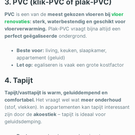
3. PVC (klik-PVC of plak-PVC)
PVC
is een van de
meest gekozen vloeren bij
vloer
renovaties
: sterk, waterbestendig en geschikt voor
vloerverwarming.
Plak-PVC vraagt bijna altijd een
perfect geëgaliseerde
ondergrond.
Beste voor:
living, keuken, slaapkamer,
appartement (geluid)
Let op:
egaliseren is vaak een grote kostfactor
4. Tapijt
Tapijt/vasttapijt is warm, geluiddempend en
comfortabel.
Het vraagt wel wat
meer onderhoud
(stof, vlekken). In appartementen kan tapijt interessant
zijn door de
akoestiek
– tapijt is ideaal voor
geluidsdemping.