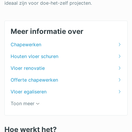
ideaal zijn voor doe-het-zelf projecten.
Meer informatie over
Chapewerken
Houten vloer schuren
Vloer renovatie
Offerte chapewerken
Vloer egaliseren
PVC vloer leggen
Toon meer
Vloer leggen
Offerte vloer
Hoe werkt het?