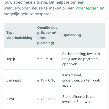
jouw specifieke situatie. Dit helpt je om een
weloverwogen keuze te maken bij een
vloer leggen
en
mogelijk geld te besparen.
Gemiddelde
Type
prijs per m²
Opmerking
vloerbedekking
(incl.
plaatsing)
Basisplaatsing; kwaliteit
Tapijt
€ 5 – € 10
tapijt kan de prijs sterk
opdrijven
Kliklaminaat;
Laminaat
€ 15 – € 30
ondervloer/plinten vaak
apart
Sterk afhankelijk van
Vinyl
€ 25 – € 65
kwaliteit & ontwerp