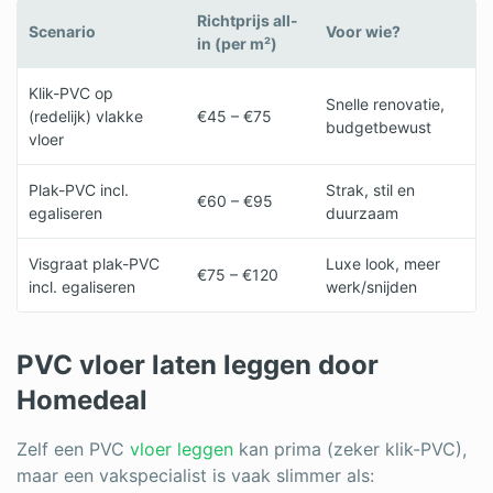
Richtprijs all-
Scenario
Voor wie?
in (per m²)
Klik-PVC op
Snelle renovatie,
(redelijk) vlakke
€45 – €75
budgetbewust
vloer
Plak-PVC incl.
Strak, stil en
€60 – €95
egaliseren
duurzaam
Visgraat plak-PVC
Luxe look, meer
€75 – €120
incl. egaliseren
werk/snijden
PVC vloer laten leggen door
Homedeal
Zelf een PVC
vloer leggen
kan prima (zeker klik-PVC),
maar een vakspecialist is vaak slimmer als: