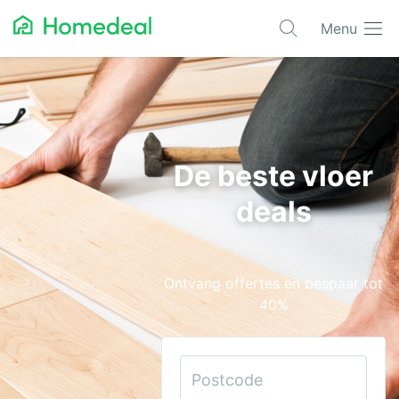
Menu
Populaire projecten
Aannemer
Airco
De beste vloer
Alarmsystemen
deals
Architect
Asbest
Ontvang offertes en bespaar tot
Bestrating
40%
Cv-ketels
Dakwerken