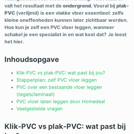
valt het resultaat met de
ondergrond
. Vooral bij
plak-
Schrijnwerker
PVC
(verlijmd) is een vlakke vloer essentieel: zelfs
kleine oneffenheden kunnen later zichtbaar worden.
Stukadoor
Hoe kun je zelf een PVC vloer leggen, wanneer
Tegelzetter
schakel je een specialist in en wat kost dat?
Je leest
het hier.
Vloeren
Vochtbestrijding
Inhoudsopgave
Warmtepomp
Klik-PVC vs plak-PVC: wat past bij jou?
Stappenplan: zelf PVC vloer leggen
Zonnepanelen
PVC over een bestaande vloer leggen
(tegels/laminaat)
Zonwering
PVC vloer laten leggen door Homedeal
Veelgestelde vragen
Bent u een vakspecialist?
Klik-PVC vs plak-PVC: wat past bij