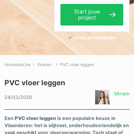
Elektricien
Start jouw
project
Gevelwerken
Glas
Gratis en vrijblijvend
Hekwerken
Hovenier
Homedeal.be
Vloeren
PVC vloer leggen
Isolatie
Loodgieter
PVC vloer leggen
Metselaar
Miriam
24/03/2026
Ramen
Rolluiken
Een
PVC vloer leggen
is een populaire keuze in
Vlaanderen: het is slijtvast, onderhoudsvriendelijk en
Schilder
vaak geschikt voor vloerverwarming. Toch staat of