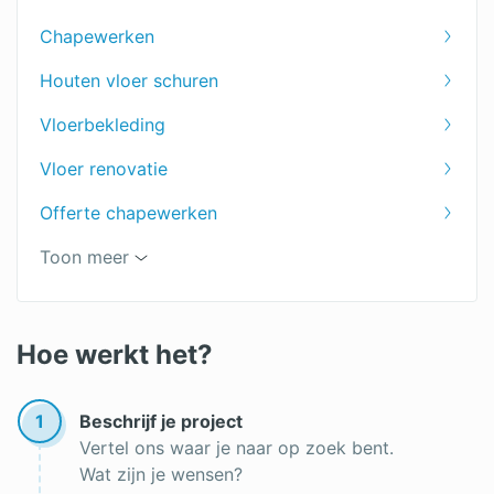
Chapewerken
Houten vloer schuren
Vloerbekleding
Vloer renovatie
Offerte chapewerken
Vloer egaliseren
Toon meer
Vloer leggen
Offerte vloer
Hoe werkt het?
1
Beschrijf je project
Vertel ons waar je naar op zoek bent.
Wat zijn je wensen?