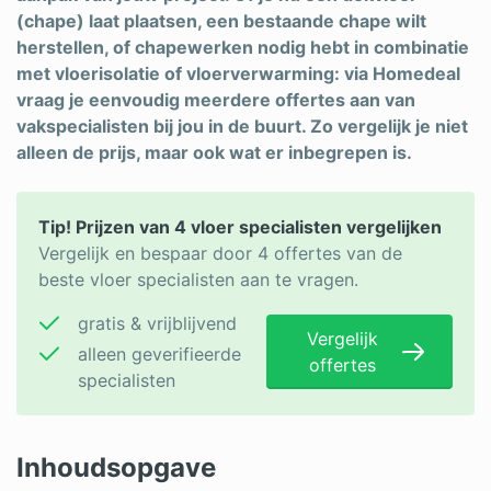
(chape) laat plaatsen, een bestaande chape wilt
Schrijnwerker
herstellen, of chapewerken nodig hebt in combinatie
met vloerisolatie of vloerverwarming: via Homedeal
Stukadoor
vraag je eenvoudig meerdere offertes aan van
Tegelzetter
vakspecialisten bij jou in de buurt. Zo vergelijk je niet
alleen de prijs, maar ook wat er inbegrepen is.
Vloeren
Vochtbestrijding
Tip! Prijzen van 4 vloer specialisten vergelijken
Vergelijk en bespaar door 4 offertes van de
Warmtepomp
beste vloer specialisten aan te vragen.
Zonnepanelen
gratis & vrijblijvend
Vergelijk
Zonwering
alleen geverifieerde
offertes
specialisten
Bent u een vakspecialist?
Inhoudsopgave