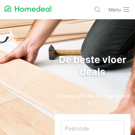
Menu
Populaire projecten
Aannemer
Airco
De beste vloer
Alarmsystemen
deals
Architect
Asbest
Ontvang offertes en bespaar tot
Bestrating
40%
Cv-ketels
Dakwerken