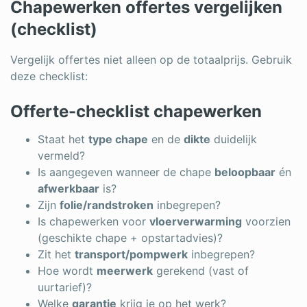
Chapewerken offertes vergelijken
(checklist)
Vergelijk offertes niet alleen op de totaalprijs. Gebruik
deze checklist:
Offerte-checklist chapewerken
Staat het
type chape
en de
dikte
duidelijk
vermeld?
Is aangegeven wanneer de chape
beloopbaar
én
afwerkbaar
is?
Zijn
folie/randstroken
inbegrepen?
Is chapewerken voor
vloerverwarming
voorzien
(geschikte chape + opstartadvies)?
Zit het
transport/pompwerk
inbegrepen?
Hoe wordt
meerwerk
gerekend (vast of
uurtarief)?
Welke
garantie
krijg je op het werk?