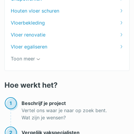
Houten vloer schuren
Vloerbekleding
Vloer renovatie
Vloer egaliseren
PVC vloer leggen
Toon meer
Vloer leggen
Offerte vloer
Hoe werkt het?
1
Beschrijf je project
Vertel ons waar je naar op zoek bent.
Wat zijn je wensen?
2
Vergelijk vakspecialisten