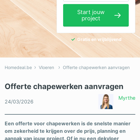
Elektricien
Start jouw
project
Gevelwerken
Glas
Gratis en vrijblijvend
Hekwerken
Hovenier
Homedeal.be
Vloeren
Offerte chapewerken aanvragen
Isolatie
Loodgieter
Offerte chapewerken aanvragen
Metselaar
Myrthe
24/03/2026
Ramen
Rolluiken
Een offerte voor chapewerken is de snelste manier
om zekerheid te krijgen over de prijs, planning en
Schilder
aanpak van jouw project. Of je nu een dekvloer