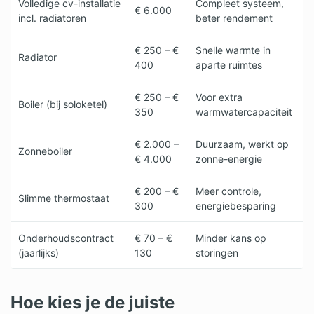
Volledige cv-installatie
Compleet systeem,
€ 6.000
incl. radiatoren
beter rendement
€ 250 – €
Snelle warmte in
Radiator
400
aparte ruimtes
€ 250 – €
Voor extra
Boiler (bij soloketel)
350
warmwatercapaciteit
€ 2.000 –
Duurzaam, werkt op
Zonneboiler
€ 4.000
zonne-energie
€ 200 – €
Meer controle,
Slimme thermostaat
300
energiebesparing
Onderhoudscontract
€ 70 – €
Minder kans op
(jaarlijks)
130
storingen
Hoe kies je de juiste