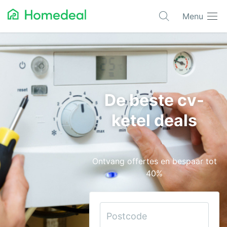
Menu
Populaire projecten
Aannemer
Airco
De beste cv-
Alarmsystemen
ketel deals
Architect
Asbest
Ontvang offertes en bespaar tot
Bestrating
40%
Cv-ketels
Dakwerken