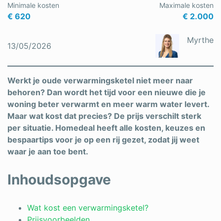
Minimale kosten
Maximale kosten
Schrijnwerker
€ 620
€ 2.000
Stukadoor
Myrthe
13/05/2026
Tegelzetter
Vloeren
Werkt je oude verwarmingsketel niet meer naar
behoren? Dan wordt het tijd voor een nieuwe die je
Vochtbestrijding
woning beter verwarmt en meer warm water levert.
Maar wat kost dat precies? De prijs verschilt sterk
Warmtepomp
per situatie. Homedeal heeft alle kosten, keuzes en
Zonnepanelen
bespaartips voor je op een rij gezet, zodat jij weet
waar je aan toe bent.
Zonwering
Inhoudsopgave
Bent u een vakspecialist?
Wat kost een verwarmingsketel?
Prijsvoorbeelden