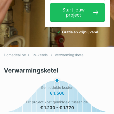
Elektricien
Start jouw
project
Gevelwerken
Glas
Gratis en vrijblijvend
Hekwerken
Hovenier
Homedeal.be
Cv-ketels
Verwarmingsketel
Isolatie
Loodgieter
Verwarmingsketel
Metselaar
Gemiddelde kosten
Ramen
€ 1.500
Rolluiken
Dit project kost gemiddeld tussen de
€ 1.230 - € 1.770
Schilder