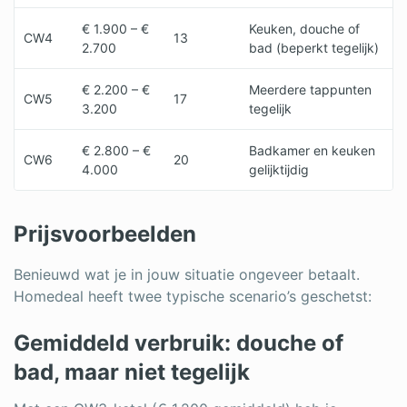
€ 1.900 – €
Keuken, douche of
CW4
13
2.700
bad (beperkt tegelijk)
€ 2.200 – €
Meerdere tappunten
CW5
17
3.200
tegelijk
€ 2.800 – €
Badkamer en keuken
CW6
20
4.000
gelijktijdig
Prijsvoorbeelden
Benieuwd wat je in jouw situatie ongeveer betaalt.
Homedeal heeft twee typische scenario’s geschetst:
Gemiddeld verbruik: douche of
bad, maar niet tegelijk