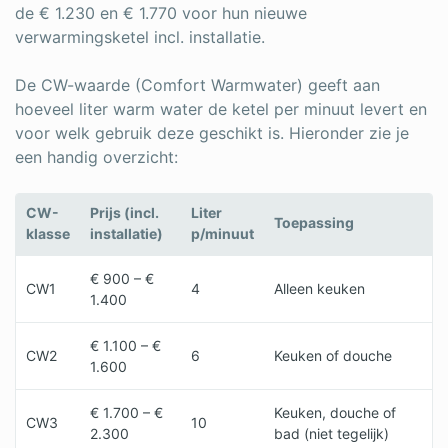
de € 1.230 en € 1.770 voor hun nieuwe
verwarmingsketel incl. installatie.
De CW-waarde (Comfort Warmwater) geeft aan
hoeveel liter warm water de ketel per minuut levert en
voor welk gebruik deze geschikt is. Hieronder zie je
een handig overzicht:
CW-
Prijs (incl.
Liter
Toepassing
klasse
installatie)
p/minuut
€ 900 – €
CW1
4
Alleen keuken
1.400
€ 1.100 – €
CW2
6
Keuken of douche
1.600
€ 1.700 – €
Keuken, douche of
CW3
10
2.300
bad (niet tegelijk)