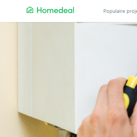
Populaire pro
Aannemer
Da
Airco
Ele
Alarmsystemen
Gev
Architect
Gla
Asbest
He
Bestrating
Hov
Cv-ketels
Iso