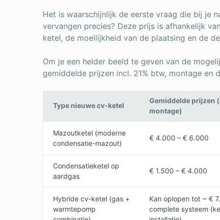
Het is waarschijnlijk de eerste vraag die bij je
vervangen precies? Deze prijs is afhankelijk va
ketel, de moeilijkheid van de plaatsing en de d
Om je een helder beeld te geven van de mogelij
gemiddelde prijzen incl. 21% btw, montage en
Gemiddelde prijzen (
Type nieuwe cv-ketel
montage)
Mazoutketel (moderne
€ 4.000 – € 6.000
condensatie-mazout)
Condensatieketel op
€ 1.500 – € 4.000
aardgas
Hybride cv-ketel (gas +
Kan oplopen tot ~ € 7
warmtepomp
complete systeem (k
combinatie)
installatie)