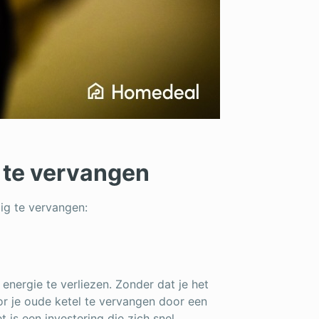
 te vervangen
dig te vervangen:
energie te verliezen. Zonder dat je het
or je oude ketel te vervangen door een
t is een investering die zich snel