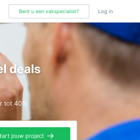
Bent u een vakspecialist?
Log in
Tegelzetter
Vloeren
l deals
Vochtbestrijding
Warmtepomp
Zonnepanelen
r tot 40%
Zonwering
tart jouw project