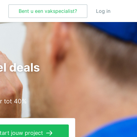
Bent u een vakspecialist?
Log in
Tegelzetter
Vloeren
l deals
Vochtbestrijding
Warmtepomp
Zonnepanelen
r tot 40%
Zonwering
tart jouw project