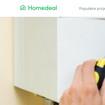
Populaire pro
Aannemer
Da
Airco
Ele
Alarmsystemen
Gev
Architect
Gla
Asbest
He
Bestrating
Hov
Cv-ketels
Iso