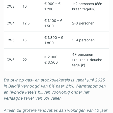
€ 900 – €
1-2 personen (één
CW3
10
1.200
kraan tegelijk)
€ 1.100 – €
CW4
12,5
2-3 personen
1.500
€ 1.300 – €
CW5
15
3-4 personen
1.800
4+ personen
€ 2.000 –
CW6
22
(keuken + douche
€ 3.500
tegelijk)
De btw op gas- en stookolieketels is vanaf juni 2025
in België verhoogd van 6% naar 21%. Warmtepompen
en hybride ketels blijven voorlopig onder het
verlaagde tarief van 6% vallen.
Alleen bij grotere renovaties aan woningen van 10 jaar