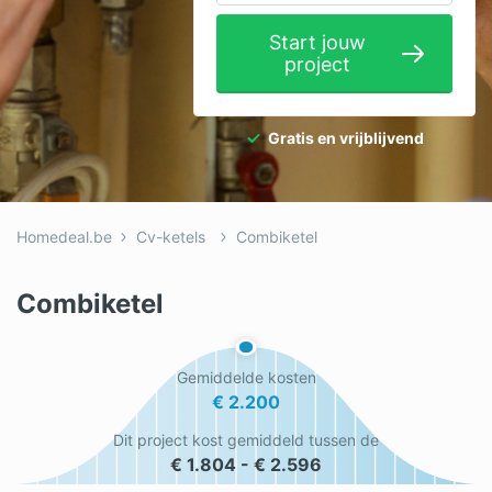
Elektricien
Start jouw
project
Gevelwerken
Glas
Gratis en vrijblijvend
Hekwerken
Hovenier
Homedeal.be
Cv-ketels
Combiketel
Isolatie
Loodgieter
Combiketel
Metselaar
Gemiddelde kosten
Ramen
€ 2.200
Rolluiken
Dit project kost gemiddeld tussen de
€ 1.804 - € 2.596
Schilder