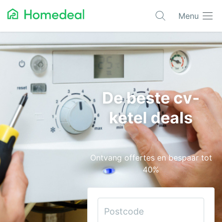
Menu
Populaire projecten
Aannemer
Airco
De beste cv-
Alarmsystemen
ketel deals
Architect
Asbest
Ontvang offertes en bespaar tot
Bestrating
40%
Cv-ketels
Dakwerken