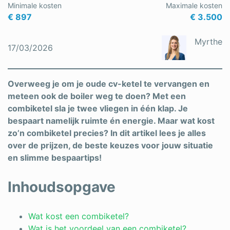
Minimale kosten
Maximale kosten
Schrijnwerker
€ 897
€ 3.500
Stukadoor
Myrthe
17/03/2026
Tegelzetter
Vloeren
Overweeg je om je oude cv-ketel te vervangen en
meteen ook de boiler weg te doen? Met een
Vochtbestrijding
combiketel sla je twee vliegen in één klap. Je
bespaart namelijk ruimte én energie. Maar wat kost
Warmtepomp
zo’n combiketel precies? In dit artikel lees je alles
Zonnepanelen
over de prijzen, de beste keuzes voor jouw situatie
en slimme bespaartips!
Zonwering
Inhoudsopgave
Bent u een vakspecialist?
Wat kost een combiketel?
Wat is het voordeel van een combiketel?