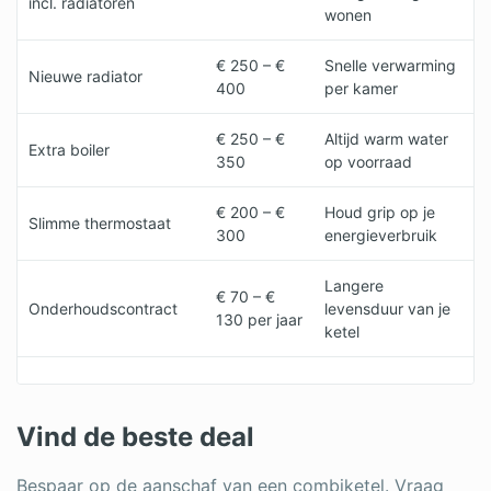
incl. radiatoren
wonen
€ 250 – €
Snelle verwarming
Nieuwe radiator
400
per kamer
€ 250 – €
Altijd warm water
Extra boiler
350
op voorraad
€ 200 – €
Houd grip op je
Slimme thermostaat
300
energieverbruik
Langere
€ 70 – €
Onderhoudscontract
levensduur van je
130 per jaar
ketel
Vind de beste deal
Bespaar op de aanschaf van een combiketel. Vraag