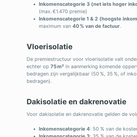
Inkomenscategorie 3 (net iets hoger in
(max. €1.470 premie)
Inkomenscategorie 1 & 2
(hoogste inko
maximum van
40 % van de factuur
.
Vloerisolatie
De premiestructuur voor vloerisolatie valt onde
echter op
75 m²
in aanmerking komende opperv
bedragen zijn vergelijkbaar (50 %, 35 %, of in
bedragen).
Dakisolatie en dakrenovatie
Voor dakisolatie en dakrenovatie gelden de vo
Inkomenscategorie 4
: 50 % van de koste
Inkomenscategorie 3
: 35 % van de koste