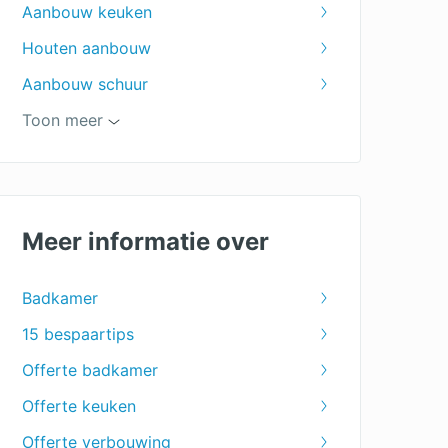
Aanbouw keuken
Houten aanbouw
Aanbouw schuur
Zolder verbouwen
Toon meer
Toilet verbouwen
Verbouwing
Nieuwe douche
Meer informatie over
Badkamer renoveren
Badkamer
Badkamer ontwerpen
15 bespaartips
Badkamer installateur
Offerte badkamer
Badkamer plaatsen
Offerte keuken
Bad plaatsen
Offerte verbouwing
Keuken plaatsen