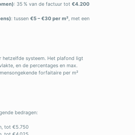
komen)
: 35 % van de factuur tot
€4.200
mens)
: tussen
€5 – €30 per m²
, met een
r hetzelfde systeem. Het plafond ligt
lakte, en de percentages en max.
komensongekende forfaitaire per m²
lgende bedragen:
n, tot €5.750
n, tot €4.025