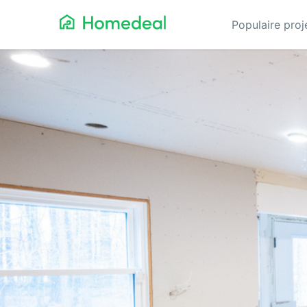
Populaire pro
Aannemer
Da
Airco
Ele
Alarmsystemen
Gev
Architect
Gla
Asbest
He
Bestrating
Hov
Cv-ketels
Iso