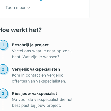
Goedkope aanbouw
Toon meer
Keuken demonteren
Aanbouw vergunning
Keuken prijzen
Offerte aanbouw
Keukenrenovatie
Hoe werkt het?
Aanbouw woning
Aanbouw
1
Beschrijf je project
Vertel ons waar je naar op zoek
bent. Wat zijn je wensen?
2
Vergelijk vakspecialisten
Kom in contact en vergelijk
offertes van vakspecialisten.
3
Kies jouw vakspecialist
Ga voor de vakspecialist die het
best past bij jouw project.