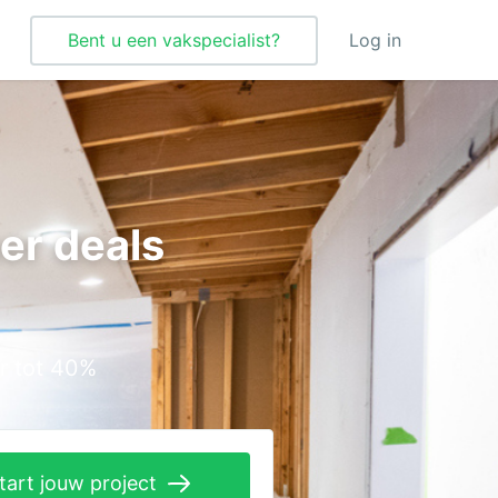
Bent u een vakspecialist?
Log in
Tegelzetter
Vloeren
er deals
Vochtbestrijding
Warmtepomp
Zonnepanelen
r tot 40%
Zonwering
tart jouw project