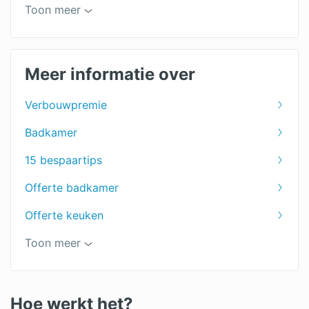
Zolder verbouwen
Toon meer
Toilet verbouwen
Verbouwing
Meer informatie over
Nieuwe douche
Verbouwpremie
Badkamer renoveren
Badkamer
Badkamer ontwerpen
15 bespaartips
Badkamer installateur
Offerte badkamer
Badkamer plaatsen
Offerte keuken
Keuken plaatsen
Offerte verbouwing
Toon meer
Keuken demonteren
Goedkope aanbouw
Keuken prijzen
Aanbouw vergunning
Hoe werkt het?