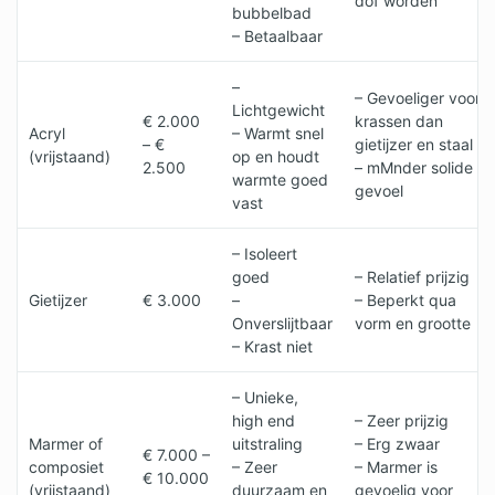
dof worden
bubbelbad
– Betaalbaar
–
– Gevoeliger voor
Lichtgewicht
€ 2.000
krassen dan
Acryl
– Warmt snel
– €
gietijzer en staal
(vrijstaand)
op en houdt
2.500
– mMnder solide
warmte goed
gevoel
vast
– Isoleert
goed
– Relatief prijzig
Gietijzer
€ 3.000
–
– Beperkt qua
Onverslijtbaar
vorm en grootte
– Krast niet
– Unieke,
high end
– Zeer prijzig
Marmer of
uitstraling
– Erg zwaar
€ 7.000 –
composiet
– Zeer
– Marmer is
€ 10.000
(vrijstaand)
duurzaam en
gevoelig voor