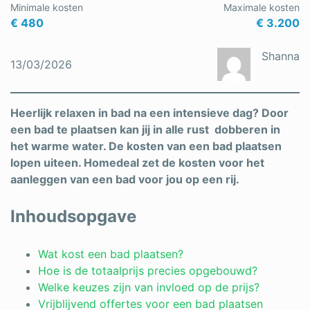
Minimale kosten
Maximale kosten
Schrijnwerker
€ 480
€ 3.200
Stukadoor
Shanna
13/03/2026
Tegelzetter
Vloeren
Heerlijk relaxen in bad na een intensieve dag? Door
een bad te plaatsen kan jij in alle rust dobberen in
Vochtbestrijding
het warme water. De kosten van een bad plaatsen
lopen uiteen. Homedeal zet de kosten voor het
Warmtepomp
aanleggen van een bad voor jou op een rij.
Zonnepanelen
Inhoudsopgave
Zonwering
Wat kost een bad plaatsen?
Hoe is de totaalprijs precies opgebouwd?
Bent u een vakspecialist?
Welke keuzes zijn van invloed op de prijs?
Vrijblijvend offertes voor een bad plaatsen