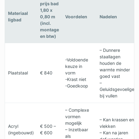
prijs bad
1,80 x
Materiaal
0,80 m
Voordelen
Nadelen
ligbad
(incl.
montage
en btw)
– Dunnere
staallagen
-Voldoende
houden de
keuze in
warmte minder
Plaatstaal
€ 840
vorm
goed vast
-Krast niet
–
-Goedkoop
Geluidsgevoeliger
bij vullen
– Complexe
vormen
– Kan krassen en
mogelijk
Acryl
€ 500 –
vlekken
– Inzetbaar
(ingebouwd)
€ 600
– Kan na jaren
als