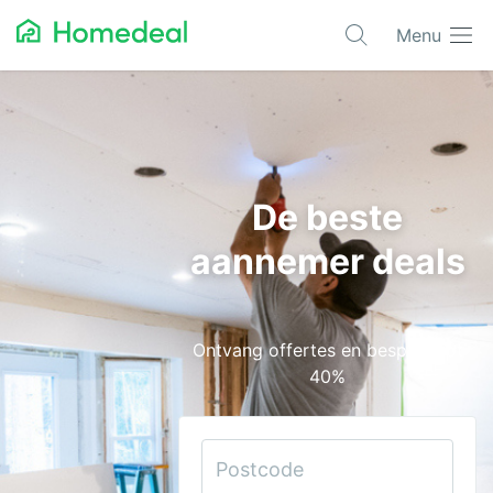
Menu
Populaire projecten
Aannemer
Airco
De beste
Alarmsystemen
aannemer deals
Architect
Asbest
Ontvang offertes en bespaar tot
Bestrating
40%
Cv-ketels
Dakwerken