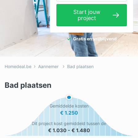
Elektricien
Start jouw
project
Gevelwerken
Glas
Gratis en vrijblijvend
Hekwerken
Hovenier
Homedeal.be
Aannemer
Bad plaatsen
Isolatie
Loodgieter
Bad plaatsen
Metselaar
Gemiddelde kosten
Ramen
€ 1.250
Rolluiken
Dit project kost gemiddeld tussen de
€ 1.030 - € 1.480
Schilder