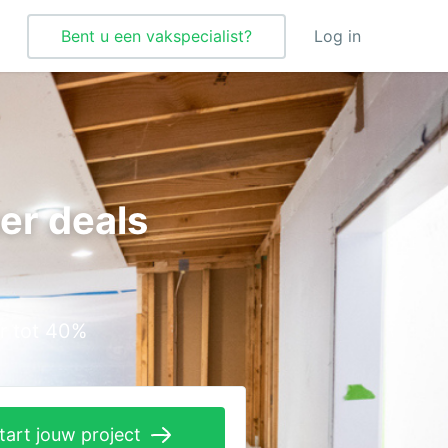
Bent u een vakspecialist?
Log in
Tegelzetter
Vloeren
er deals
Vochtbestrijding
Warmtepomp
Zonnepanelen
r tot 40%
Zonwering
tart jouw project