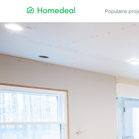
Populaire pro
Aannemer
Da
Airco
Ele
Alarmsystemen
Gev
Architect
Gla
Asbest
He
Bestrating
Hov
Cv-ketels
Iso