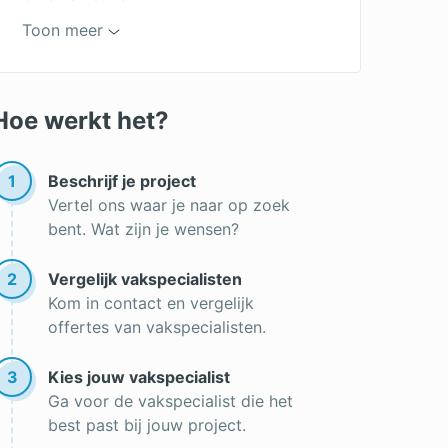
Offerte verbouwing
Toon meer
Keuken demonteren
Aanbouw vergunning
Keuken prijzen
Offerte aanbouw
Keukenrenovatie
Hoe werkt het?
Aanbouw woning
Aanbouw
1
Beschrijf je project
Vertel ons waar je naar op zoek
bent. Wat zijn je wensen?
2
Vergelijk vakspecialisten
Kom in contact en vergelijk
offertes van vakspecialisten.
3
Kies jouw vakspecialist
Ga voor de vakspecialist die het
best past bij jouw project.