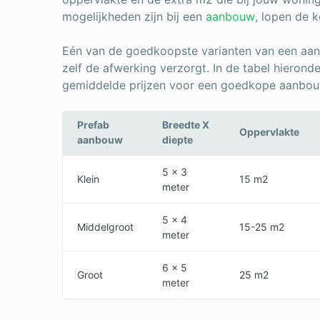
mogelijkheden zijn bij een
aanbouw
, lopen de k
Eén van de goedkoopste varianten van een aan
zelf de afwerking verzorgt. In de tabel hieronde
gemiddelde prijzen voor een goedkope aanbou
Prefab
Breedte X
Oppervlakte
aanbouw
diepte
5 x 3
Klein
15 m2
meter
5 x 4
Middelgroot
15-25 m2
meter
6 x 5
Groot
25 m2
meter