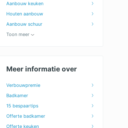
Aanbouw keuken
Houten aanbouw
Aanbouw schuur
Zolder verbouwen
Toon meer
Toilet verbouwen
Verbouwing
Nieuwe douche
Meer informatie over
Badkamer renoveren
Verbouwpremie
Badkamer ontwerpen
Badkamer
Badkamer installateur
15 bespaartips
Badkamer plaatsen
Offerte badkamer
Bad plaatsen
Offerte keuken
Keuken plaatsen