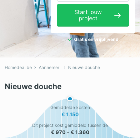
Elektricien
Start jouw
project
Gevelwerken
Glas
Gratis en vrijblijvend
Hekwerken
Hovenier
Homedeal.be
Aannemer
Nieuwe douche
Isolatie
Loodgieter
Nieuwe douche
Metselaar
Gemiddelde kosten
Ramen
€ 1.150
Rolluiken
Dit project kost gemiddeld tussen de
€ 970 - € 1.360
Schilder