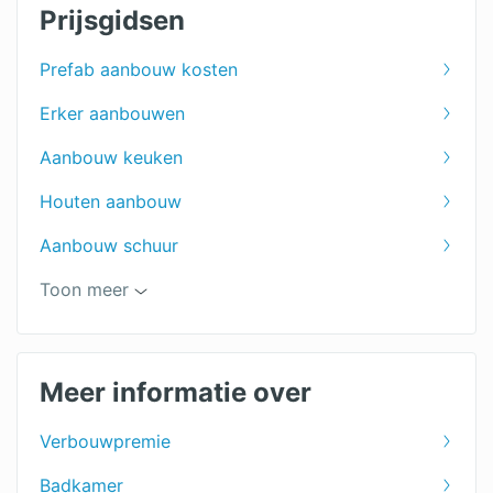
Prijsgidsen
Prefab aanbouw kosten
Erker aanbouwen
Aanbouw keuken
Houten aanbouw
Aanbouw schuur
Zolder verbouwen
Toon meer
Toilet verbouwen
Verbouwing
Meer informatie over
Badkamer renoveren
Verbouwpremie
Badkamer ontwerpen
Badkamer