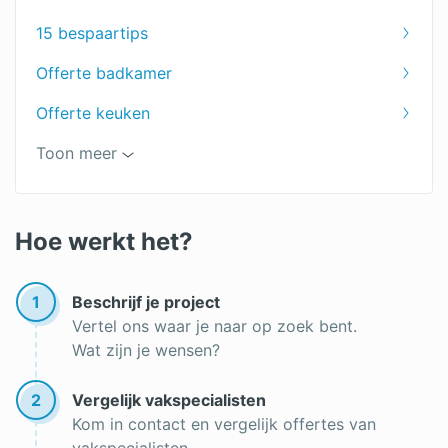
Badkamer installateur
15 bespaartips
Badkamer plaatsen
Offerte badkamer
Bad plaatsen
Offerte keuken
Keuken plaatsen
Offerte verbouwing
Toon meer
Keuken demonteren
Goedkope aanbouw
Keuken prijzen
Aanbouw vergunning
Hoe werkt het?
Keukenrenovatie
Offerte aanbouw
Aanbouw
1
Beschrijf je project
Aanbouw woning
Vertel ons waar je naar op zoek bent.
Wat zijn je wensen?
2
Vergelijk vakspecialisten
Kom in contact en vergelijk offertes van