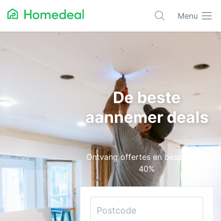
Menu
Populaire projecten
Aannemer
Airco
De beste
Alarmsystemen
aannemer deals
Architect
Asbest
Ontvang offertes en bespaar tot
Bestrating
40%
Cv-ketels
Dakwerken