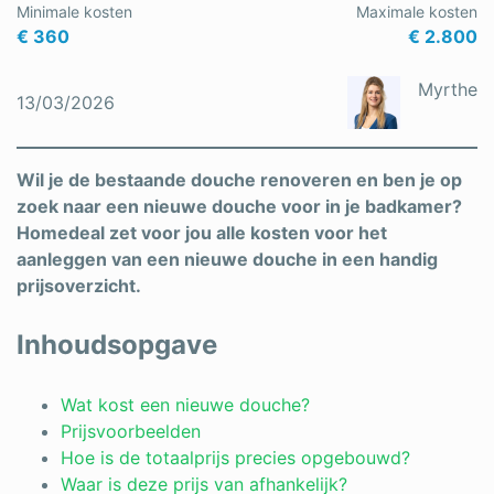
Minimale kosten
Maximale kosten
Schrijnwerker
€ 360
€ 2.800
Stukadoor
Myrthe
13/03/2026
Tegelzetter
Vloeren
Wil je de bestaande douche renoveren en ben je op
zoek naar een nieuwe douche voor in je badkamer?
Vochtbestrijding
Homedeal zet voor jou alle kosten voor het
aanleggen van een nieuwe douche in een handig
Warmtepomp
prijsoverzicht.
Zonnepanelen
Inhoudsopgave
Zonwering
Wat kost een nieuwe douche?
Prijsvoorbeelden
Bent u een vakspecialist?
Hoe is de totaalprijs precies opgebouwd?
Waar is deze prijs van afhankelijk?