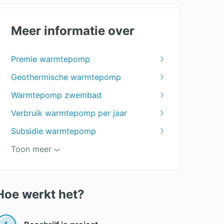
Meer informatie over
Premie warmtepomp
Geothermische warmtepomp
Warmtepomp zwembad
Verbruik warmtepomp per jaar
Subsidie warmtepomp
Lucht-lucht warmtepomp
Toon meer
Warmtepomp nadelen
Warmtepomp kopen
Hoe werkt het?
Verbruik warmtepomp
Warmtepomp installateur