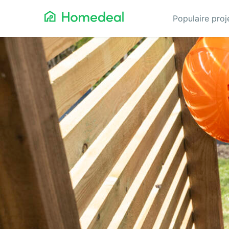
Populaire pro
Aannemer
Da
Airco
Ele
Alarmsystemen
Gev
Architect
Gla
Asbest
He
Bestrating
Hov
Cv-ketels
Iso