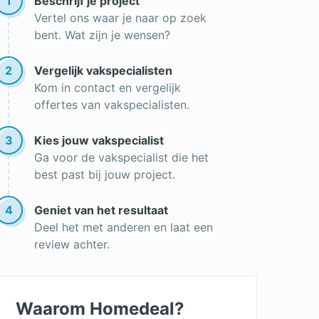
1
Beschrijf je project
Vertel ons waar je naar op zoek
Hybride warmtepomp
bent. Wat zijn je wensen?
Offerte warmtepomp
2
Vergelijk vakspecialisten
Warmtepomp installatie
Kom in contact en vergelijk
offertes van vakspecialisten.
3
Kies jouw vakspecialist
Ga voor de vakspecialist die het
best past bij jouw project.
4
Geniet van het resultaat
Deel het met anderen en laat een
review achter.
Waarom Homedeal?