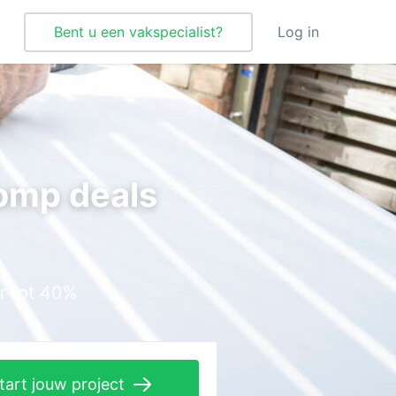
Bent u een vakspecialist?
Log in
Tegelzetter
Vloeren
omp deals
Vochtbestrijding
Warmtepomp
Zonnepanelen
r tot 40%
Zonwering
tart jouw project