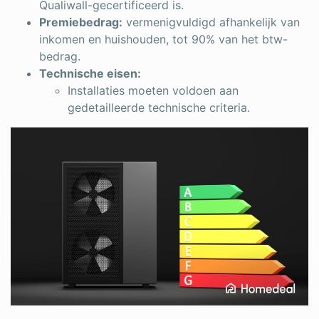
Qualiwall-gecertificeerd is.
Premiebedrag:
vermenigvuldigd afhankelijk van
inkomen en huishouden, tot 90% van het btw-
bedrag.
Technische eisen:
Installaties moeten voldoen aan
gedetailleerde technische criteria.