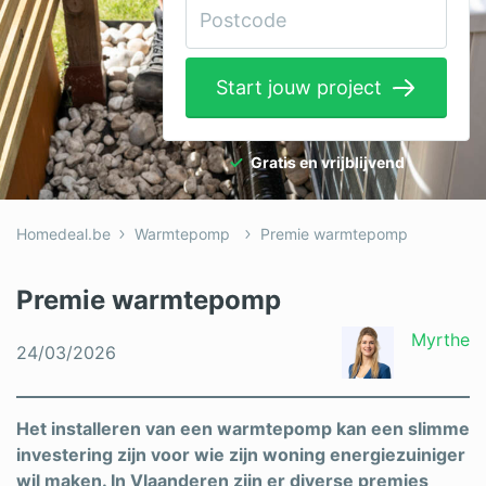
Elektricien
Gevelwerken
Start jouw project
Glas
Hekwerken
Gratis en vrijblijvend
Hovenier
Homedeal.be
Warmtepomp
Premie warmtepomp
Isolatie
Loodgieter
Premie warmtepomp
Metselaar
Myrthe
24/03/2026
Ramen
Rolluiken
Het installeren van een warmtepomp kan een slimme
investering zijn voor wie zijn woning energiezuiniger
Schilder
wil maken. In Vlaanderen zijn er diverse premies