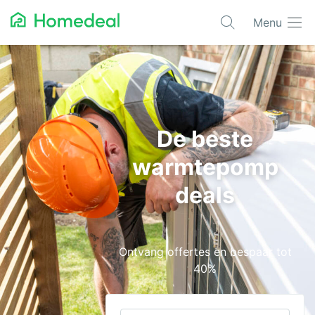
Menu
Populaire projecten
Aannemer
Airco
De beste
Alarmsystemen
warmtepomp
Architect
deals
Asbest
Bestrating
Ontvang offertes en bespaar tot
Cv-ketels
40%
Dakwerken