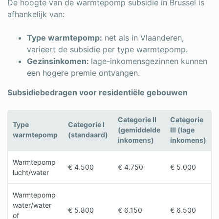
De hoogte van de warmtepomp subsidie in Brussel is
afhankelijk van:
Type warmtepomp:
net als in Vlaanderen,
varieert de subsidie per type warmtepomp.
Gezinsinkomen:
lage-inkomensgezinnen kunnen
een hogere premie ontvangen.
Subsidiebedragen voor residentiële gebouwen
Categorie II
Categorie
Type
Categorie I
(gemiddelde
III (lage
warmtepomp
(standaard)
inkomens)
inkomens)
Warmtepomp
€ 4.500
€ 4.750
€ 5.000
lucht/water
Warmtepomp
water/water
€ 5.800
€ 6.150
€ 6.500
of