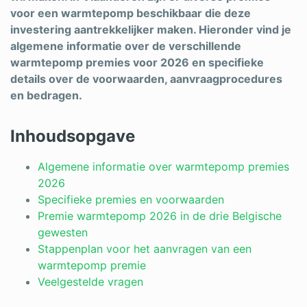
voor een warmtepomp beschikbaar die deze
Schrijnwerker
investering aantrekkelijker maken. Hieronder vind je
algemene informatie over de verschillende
Stukadoor
warmtepomp premies voor 2026 en specifieke
Tegelzetter
details over de voorwaarden, aanvraagprocedures
en bedragen.
Vloeren
Vochtbestrijding
Inhoudsopgave
Warmtepomp
Algemene informatie over warmtepomp premies
2026
Zonnepanelen
Specifieke premies en voorwaarden
Premie warmtepomp 2026 in de drie Belgische
Zonwering
gewesten
Stappenplan voor het aanvragen van een
warmtepomp premie
Bent u een vakspecialist?
Veelgestelde vragen