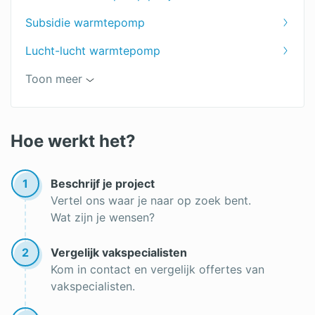
Subsidie warmtepomp
Lucht-lucht warmtepomp
Warmtepomp nadelen
Toon meer
Warmtepomp kopen
Verbruik warmtepomp
Hoe werkt het?
Warmtepomp installateur
1
Beschrijf je project
Hybride warmtepomp
Vertel ons waar je naar op zoek bent.
Wat zijn je wensen?
Offerte warmtepomp
Warmtepomp installatie
2
Vergelijk vakspecialisten
Kom in contact en vergelijk offertes van
vakspecialisten.