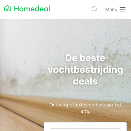
Menu
Populaire projecten
Aannemer
Airco
De beste
Alarmsystemen
vochtbestrijding
Architect
deals
Asbest
Bestrating
Ontvang offertes en bespaar tot
Cv-ketels
40%
Dakwerken