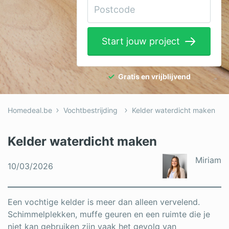
Elektricien
Gevelwerken
Start jouw project
Glas
Hekwerken
Gratis en vrijblijvend
Hovenier
Homedeal.be
Vochtbestrijding
Kelder waterdicht maken
Isolatie
Loodgieter
Kelder waterdicht maken
Metselaar
Miriam
10/03/2026
Ramen
Rolluiken
Een vochtige kelder is meer dan alleen vervelend.
Schimmelplekken, muffe geuren en een ruimte die je
Schilder
niet kan gebruiken zijn vaak het gevolg van