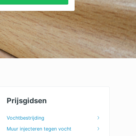
Prijsgidsen
Vochtbestrijding
Muur injecteren tegen vocht