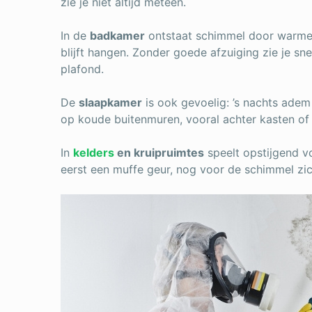
zie je niet altijd meteen.
In de
badkamer
ontstaat schimmel door warme
blijft hangen. Zonder goede afzuiging zie je sn
plafond.
De
slaapkamer
is ook gevoelig: ’s nachts adem
op koude buitenmuren, vooral achter kasten of 
In
kelders
en kruipruimtes
speelt opstijgend vo
eerst een muffe geur, nog voor de schimmel zi