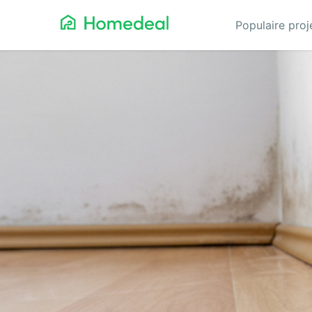
Populaire pro
Aannemer
Da
Airco
Ele
Alarmsystemen
Gev
Architect
Gla
Asbest
He
Bestrating
Hov
Cv-ketels
Iso