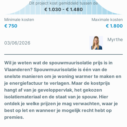
Dit project kost gemiddeld tussen de
Schrijnwerker
€ 1.030 - € 1.480
Stukadoor
Minimale kosten
Maximale kosten
€ 750
€ 1.800
Tegelzetter
Myrthe
03/06/2026
Vloeren
Vochtbestrijding
Wil je weten wat de spouwmuurisolatie prijs is in
Warmtepomp
Vlaanderen? Spouwmuurisolatie is één van de
snelste manieren om je woning warmer te maken en
Zonnepanelen
je energiefactuur te verlagen. Maar de kostprijs
hangt af van je geveloppervlak, het gekozen
Zonwering
isolatiemateriaal en de staat van je spouw. Hier
ontdek je welke prijzen je mag verwachten, waar je
best op let en wanneer je mogelijk recht hebt op
Bent u een vakspecialist?
premies.