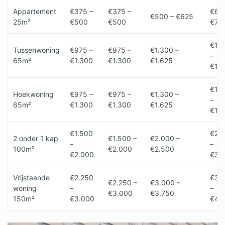
Appartement
€375 –
€375 –
€62
€500 – €625
25m²
€500
€500
€75
€1.6
Tussenwoning
€975 –
€975 –
€1.300 –
–
65m²
€1.300
€1.300
€1.625
€1.
€1.6
Hoekwoning
€975 –
€975 –
€1.300 –
–
65m²
€1.300
€1.300
€1.625
€1.
€1.500
€2.
2 onder 1 kap
€1.500 –
€2.000 –
–
–
100m²
€2.000
€2.500
€2.000
€3.
Vrijstaande
€2.250
€3.
€2.250 –
€3.000 –
woning
–
–
€3.000
€3.750
150m²
€3.000
€4.