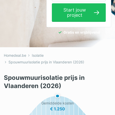
Elektricien
Start jouw
project
Gevelwerken
Glas
Gratis en vrijblijvend
Hekwerken
Hovenier
Homedeal.be
Isolatie
Isolatie
Spouwmuurisolatie prijs in Vlaanderen (2026)
Loodgieter
Spouwmuurisolatie prijs in
Metselaar
Vlaanderen (2026)
Ramen
Rolluiken
Gemiddelde kosten
€ 1.250
Schilder