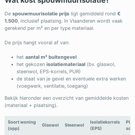
Wat kost spouwmuurisolatie?
De
spouwmuurisolatie prijs
ligt gemiddeld rond
€
1.500
, inclusief plaatsing. In Vlaanderen wordt vaak
gerekend per m² en per type materiaal.
De prijs hangt vooral af van:
het
aantal m² buitengevel
het gekozen
isolatiemateriaal
(bv. glaswol,
steenwol, EPS-korrels, PUR)
de staat van je gevel en eventuele extra werken
(voegwerk, ventilatie, toegang)
Bekijk hieronder een overzicht van gemiddelde kosten
(materiaal + plaatsing).
Soort woning
Isolatiekorrels
PUR
Glaswol
Steenwol
(opp)
(EPS)
sch