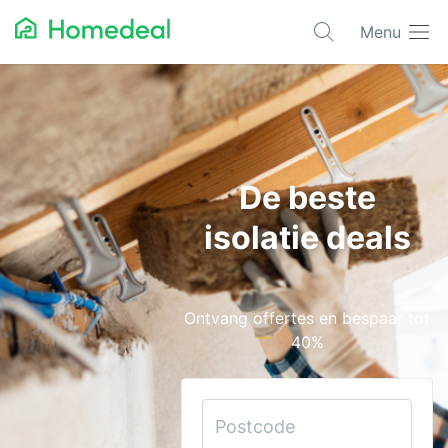
Menu
Populaire projecten
Aannemer
Airco
De beste
Alarmsystemen
isolatie deals
Architect
Asbest
Ontvang offertes en bespaar tot
Bestrating
40%
Cv-ketels
Dakwerken