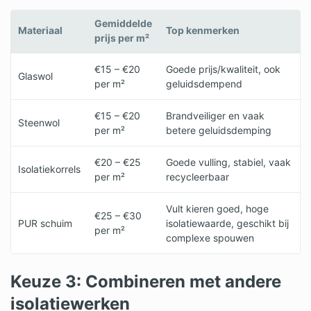
Gemiddelde
Materiaal
Top kenmerken
prijs per m²
€15 – €20
Goede prijs/kwaliteit, ook
Glaswol
per m²
geluidsdempend
€15 – €20
Brandveiliger en vaak
Steenwol
per m²
betere geluidsdemping
€20 – €25
Goede vulling, stabiel, vaak
Isolatiekorrels
per m²
recycleerbaar
Vult kieren goed, hoge
€25 – €30
PUR schuim
isolatiewaarde, geschikt bij
per m²
complexe spouwen
Keuze 3: Combineren met andere
isolatiewerken