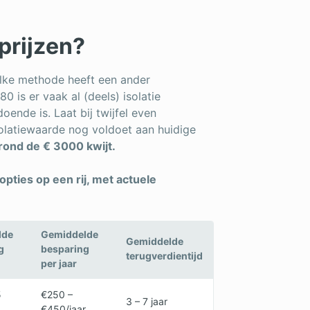
 prijzen?
elke methode heeft een ander
 is er vaak al (deels) isolatie
oende is. Laat bij twijfel even
isolatiewaarde nog voldoet aan huidige
rond de € 3000 kwijt.
ties op een rij, met actuele
lde
Gemiddelde
Gemiddelde
g
besparing
terugverdientijd
per jaar
5
€250 –
3 – 7 jaar
€450/jaar