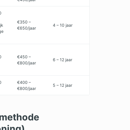
0
€350 –
jk
4 – 10 jaar
€650/jaar
ge
0
€450 –
6 – 12 jaar
€800/jaar
0
€400 –
5 – 12 jaar
€800/jaar
r methode
oning)