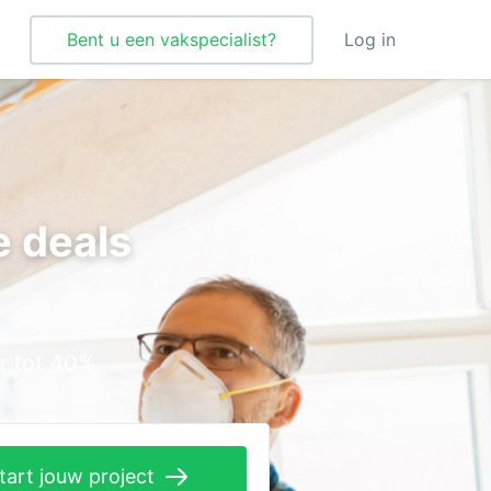
Bent u een vakspecialist?
Log in
Tegelzetter
Vloeren
e deals
Vochtbestrijding
Warmtepomp
Zonnepanelen
r tot 40%
Zonwering
tart jouw project