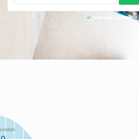
Gratis en vrijblijvend
kosten
20