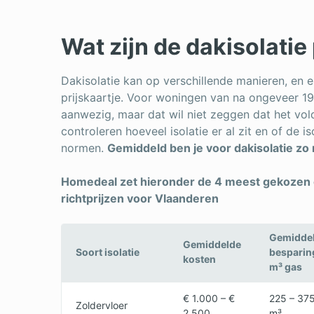
Wat zijn de dakisolatie
Dakisolatie kan op verschillende manieren, en 
prijskaartje. Voor woningen van na ongeveer 1980
aanwezig, maar dat wil niet zeggen dat het vold
controleren hoeveel isolatie er al zit en of de 
normen.
Gemiddeld ben je voor dakisolatie zo 
Homedeal zet hieronder de 4 meest gekozen op
richtprijzen voor Vlaanderen
Gemidde
Gemiddelde
Soort isolatie
besparin
kosten
m³ gas
€ 1.000 – €
225 – 37
Zoldervloer
2.500
m³