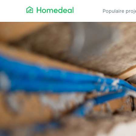
Populaire pro
Aannemer
Da
Airco
Ele
Alarmsystemen
Gev
Architect
Gla
Asbest
He
Bestrating
Hov
Cv-ketels
Iso