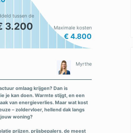
ddeld tussen de
€ 3.200
Maximale kosten
€ 4.800
Myrthe
actuur omlaag krijgen? Dan is
ie je kan doen. Warmte stijgt, en een
zaak van energieverlies. Maar wat kost
euze – zoldervloer, hellend dak langs
ij jouw woning?
latie prijzen, prijsbepalers, de meest