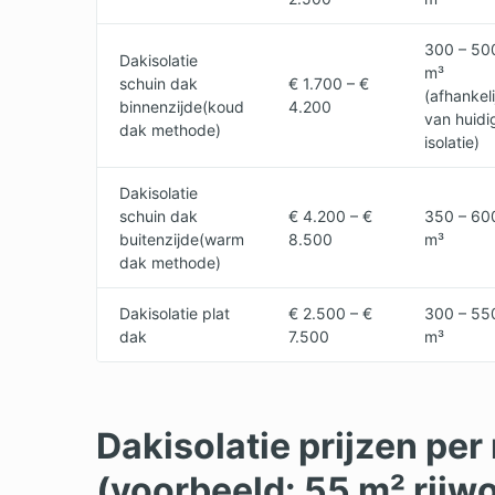
300 – 50
Dakisolatie
m³
schuin dak
€ 1.700 – €
(afhankeli
binnenzijde(koud
4.200
van huidi
dak methode)
isolatie)
Dakisolatie
schuin dak
€ 4.200 – €
350 – 60
buitenzijde(warm
8.500
m³
dak methode)
Dakisolatie plat
€ 2.500 – €
300 – 55
dak
7.500
m³
Dakisolatie prijzen pe
(voorbeeld: 55 m² rijw