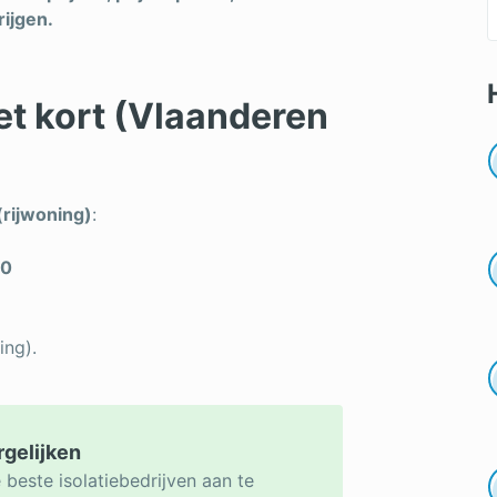
ijgen.
het kort (Vlaanderen
(rijwoning)
:
00
ing).
rgelijken
 beste isolatiebedrijven aan te