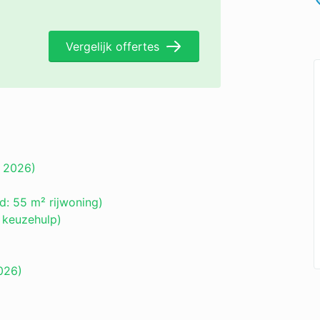
Vergelijk offertes
n 2026)
d: 55 m² rijwoning)
 keuzehulp)
026)