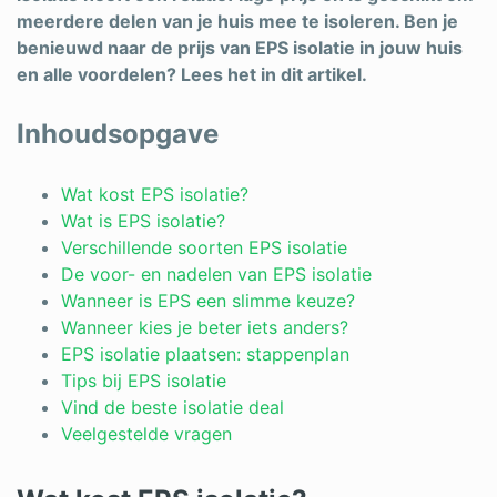
meerdere delen van je huis mee te isoleren. Ben je
Schrijnwerker
benieuwd naar de prijs van EPS isolatie in jouw huis
en alle voordelen? Lees het in dit artikel.
Stukadoor
Tegelzetter
Inhoudsopgave
Vloeren
Wat kost EPS isolatie?
Vochtbestrijding
Wat is EPS isolatie?
Verschillende soorten EPS isolatie
Warmtepomp
De voor- en nadelen van EPS isolatie
Wanneer is EPS een slimme keuze?
Zonnepanelen
Wanneer kies je beter iets anders?
Zonwering
EPS isolatie plaatsen: stappenplan
Tips bij EPS isolatie
Vind de beste isolatie deal
Veelgestelde vragen
Bent u een vakspecialist?