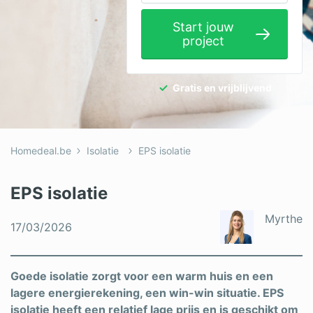
Elektricien
Start jouw
project
Gevelwerken
Glas
Gratis en vrijblijvend
Hekwerken
Hovenier
Homedeal.be
Isolatie
EPS isolatie
Isolatie
Loodgieter
EPS isolatie
Metselaar
Myrthe
17/03/2026
Ramen
Rolluiken
Goede isolatie zorgt voor een warm huis en een
lagere energierekening, een win-win situatie. EPS
Schilder
isolatie heeft een relatief lage prijs en is geschikt om