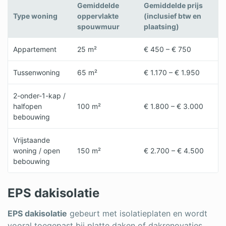
Gemiddelde
Gemiddelde prijs
Type woning
oppervlakte
(inclusief btw en
spouwmuur
plaatsing)
Appartement
25 m²
€ 450 – € 750
Tussenwoning
65 m²
€ 1.170 – € 1.950
2-onder-1-kap /
halfopen
100 m²
€ 1.800 – € 3.000
bebouwing
Vrijstaande
woning / open
150 m²
€ 2.700 – € 4.500
bebouwing
EPS dakisolatie
EPS dakisolatie
gebeurt met isolatieplaten en wordt
vooral toegepast bij platte daken of dakrenovaties.