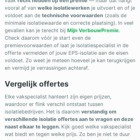
vaak
recht hebben op een premie
— maar dat hangt
vooral af van
welke isolatiewerken
je uitvoert en of je
voldoet aan de
technische voorwaarden
(zoals de
minimale isolatiewaarde en correcte plaatsing). In veel
gevallen kan je terecht bij
Mijn VerbouwPremie
.
Check daarom vóór je start even de
premievoorwaarden of laat je isolatiespecialist in de
offerte vermelden of jouw EPS-isolatie aan de eisen
voldoet. Zo weet je meteen hoeveel je kan terugkrijgen
en vermijd je verrassingen achteraf.
Vergelijk offertes
Elke vakspecialist hanteert zijn eigen prijzen,
waardoor er flink verschil ontstaat tussen
isolatiebedrijven. Het is daarom
verstandig om
verschillende isolatie offertes aan te vragen en deze
naast elkaar te leggen.
Kijk goed welke vakspecialist
wat biedt en tegen welke prijs. Zo ben je niet te duur