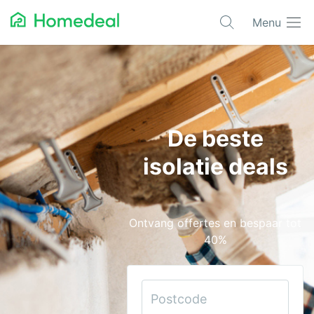
Menu
Populaire projecten
Aannemer
Airco
De beste
Alarmsystemen
isolatie deals
Architect
Asbest
Ontvang offertes en bespaar tot
Bestrating
40%
Cv-ketels
Dakwerken