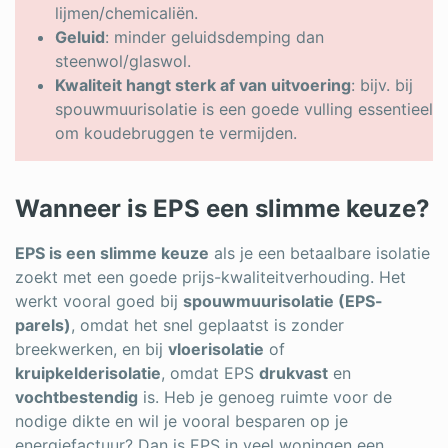
lijmen/chemicaliën.
Geluid
: minder geluidsdemping dan
steenwol/glaswol.
Kwaliteit hangt sterk af van uitvoering
: bijv. bij
spouwmuurisolatie is een goede vulling essentieel
om koudebruggen te vermijden.
Wanneer is EPS een slimme keuze?
EPS is een slimme keuze
als je een betaalbare isolatie
zoekt met een goede prijs-kwaliteitverhouding. Het
werkt vooral goed bij
spouwmuurisolatie (EPS-
parels)
, omdat het snel geplaatst is zonder
breekwerken, en bij
vloerisolatie
of
kruipkelderisolatie
, omdat EPS
drukvast
en
vochtbestendig
is. Heb je genoeg ruimte voor de
nodige dikte en wil je vooral besparen op je
energiefactuur? Dan is EPS in veel woningen een