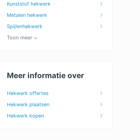
Kunststof hekwerk
Metalen hekwerk
Spijlenhekwerk
Sierhekwerk
Toon meer
Houten hekwerk
Hekwerk
Balkonhekwerk
Meer informatie over
Gaashekwerk
Hekwerk offertes
Dubbelstaafmat
Hekwerk plaatsen
Hekwerk kopen