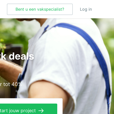
Bent u een vakspecialist?
Log in
Tegelzetter
Vloeren
k deals
Vochtbestrijding
Warmtepomp
Zonnepanelen
r tot 40%
Zonwering
tart jouw project