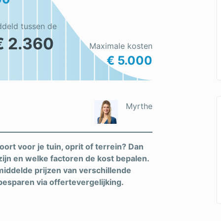
ddeld tussen de
€ 2.360
Maximale kosten
€ 5.000
Myrthe
ort voor je tuin, oprit of terrein? Dan
 zijn en welke factoren de kost bepalen.
iddelde prijzen van verschillende
besparen via offertevergelijking.