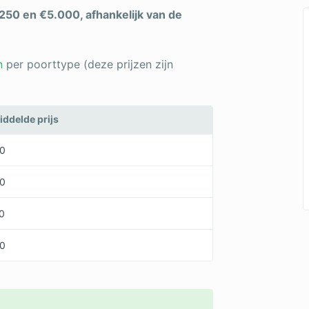
250 en €5.000, afhankelijk van de
n
per poorttype (deze prijzen zijn
ddelde prijs
0
0
0
0