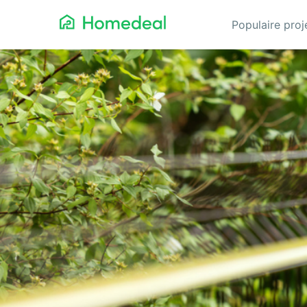
Populaire pro
Aannemer
Da
Airco
Ele
Alarmsystemen
Gev
Architect
Gla
Asbest
He
Bestrating
Hov
Cv-ketels
Iso