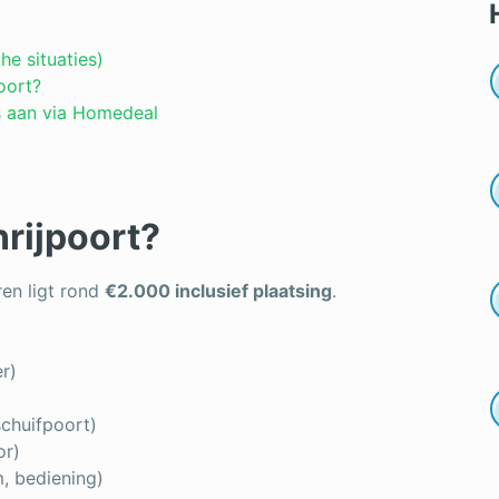
he situaties)
oort?
es aan via Homedeal
nrijpoort?
en ligt rond
€2.000 inclusief plaatsing
.
r)
schuifpoort)
or)
m, bediening)