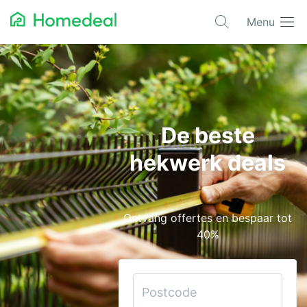
Menu
Populaire projecten
Aannemer
Airco
De beste
Alarmsystemen
hekwerk deals
Architect
Asbest
Ontvang offertes en bespaar tot
Bestrating
40%
Cv-ketels
Dakwerken