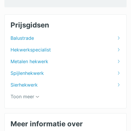
Prijsgidsen
Balustrade
Hekwerkspecialist
Metalen hekwerk
Spijlenhekwerk
Sierhekwerk
Houten hekwerk
Toon meer
Hekwerk
Balkonhekwerk
Meer informatie over