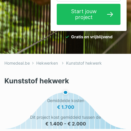
Elektricien
Start jouw
project
Gevelwerken
Glas
Gratis en vrijblijvend
Hekwerken
Hovenier
Homedeal.be
Hekwerken
Kunststof hekwerk
Isolatie
Loodgieter
Kunststof hekwerk
Metselaar
Gemiddelde kosten
Ramen
€ 1.700
Rolluiken
Dit project kost gemiddeld tussen de
€ 1.400 - € 2.000
Schilder