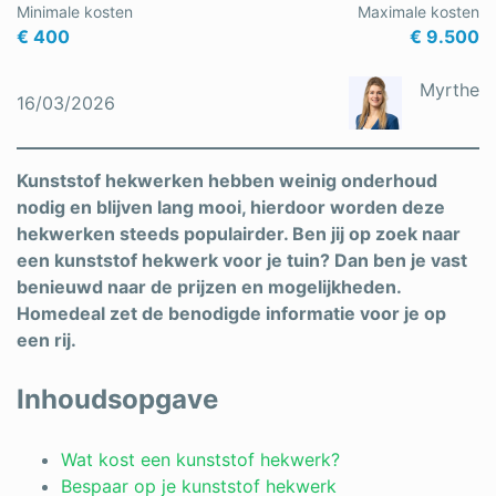
Minimale kosten
Maximale kosten
Schrijnwerker
€ 400
€ 9.500
Stukadoor
Myrthe
16/03/2026
Tegelzetter
Vloeren
Kunststof hekwerken hebben weinig onderhoud
nodig en blijven lang mooi, hierdoor worden deze
Vochtbestrijding
hekwerken steeds populairder. Ben jij op zoek naar
een kunststof hekwerk voor je tuin? Dan ben je vast
Warmtepomp
benieuwd naar de prijzen en mogelijkheden.
Zonnepanelen
Homedeal zet de benodigde informatie voor je op
een rij.
Zonwering
Inhoudsopgave
Bent u een vakspecialist?
Wat kost een kunststof hekwerk?
Bespaar op je kunststof hekwerk