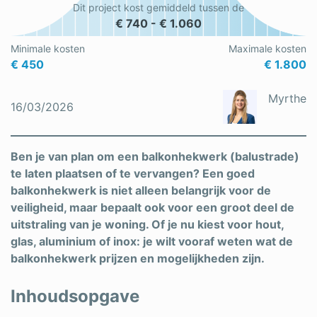
Dit project kost gemiddeld tussen de
Schrijnwerker
€ 740 - € 1.060
Stukadoor
Minimale kosten
Maximale kosten
€ 450
€ 1.800
Tegelzetter
Myrthe
16/03/2026
Vloeren
Vochtbestrijding
Ben je van plan om een balkonhekwerk (balustrade)
Warmtepomp
te laten plaatsen of te vervangen? Een goed
balkonhekwerk is niet alleen belangrijk voor de
Zonnepanelen
veiligheid, maar bepaalt ook voor een groot deel de
uitstraling van je woning. Of je nu kiest voor hout,
Zonwering
glas, aluminium of inox: je wilt vooraf weten wat de
balkonhekwerk prijzen en mogelijkheden zijn.
Bent u een vakspecialist?
Inhoudsopgave