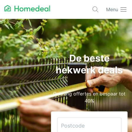
Menu
Populaire projecten
Aannemer
Airco
De beste
Alarmsystemen
hekwerk deals
Architect
Asbest
Ontvang offertes en bespaar tot
Bestrating
40%
Cv-ketels
Dakwerken