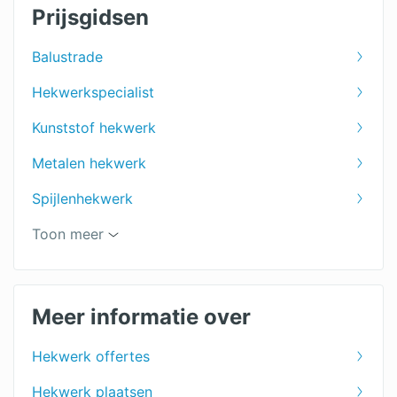
Prijsgidsen
Balustrade
Hekwerkspecialist
Kunststof hekwerk
Metalen hekwerk
Spijlenhekwerk
Sierhekwerk
Toon meer
Houten hekwerk
Hekwerk
Meer informatie over
Poorten
Hekwerk offertes
Gaashekwerk
Hekwerk plaatsen