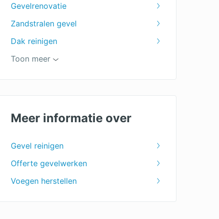
Gevelrenovatie
Zandstralen gevel
Dak reinigen
Voeger
Toon meer
Gevel stralen
Gevelspecialist
Gevelonderhoud
Meer informatie over
Graffiti verwijderen
Gevel reinigen
Offerte gevelwerken
Voegen herstellen