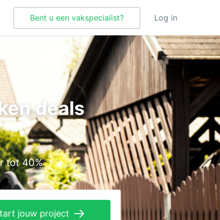
Bent u een vakspecialist?
Log in
Tegelzetter
Vloeren
ken deals
Vochtbestrijding
Warmtepomp
Zonnepanelen
r tot 40%
Zonwering
tart jouw project