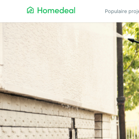
Populaire pro
Aannemer
Da
Airco
Ele
Alarmsystemen
Gev
Architect
Gla
Asbest
He
Bestrating
Hov
Cv-ketels
Iso