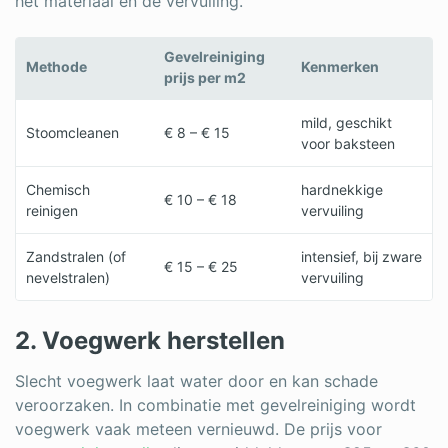
het materiaal en de vervuiling.
Gevelreiniging
Methode
Kenmerken
prijs per m2
mild, geschikt
Stoomcleanen
€ 8 – € 15
voor baksteen
Chemisch
hardnekkige
€ 10 – € 18
reinigen
vervuiling
Zandstralen (of
intensief, bij zware
€ 15 – € 25
nevelstralen)
vervuiling
2. Voegwerk herstellen
Slecht voegwerk laat water door en kan schade
veroorzaken. In combinatie met gevelreiniging wordt
voegwerk vaak meteen vernieuwd. De prijs voor