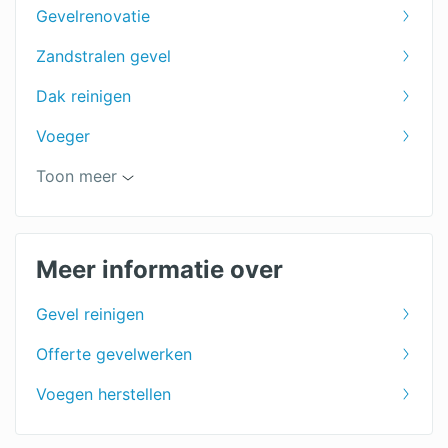
Gevelrenovatie
Zandstralen gevel
Dak reinigen
Voeger
Gevel stralen
Toon meer
Gevelspecialist
Gevelonderhoud
Meer informatie over
Graffiti verwijderen
Gevel reinigen
Impregneren
Offerte gevelwerken
Voegen herstellen