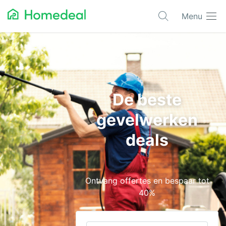
Menu
Populaire projecten
Aannemer
Airco
De beste
Alarmsystemen
gevelwerken
Architect
deals
Asbest
Bestrating
Ontvang offertes en bespaar tot
Cv-ketels
40%
Dakwerken