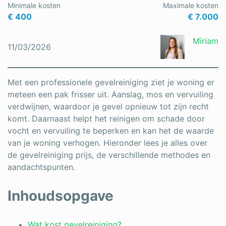
Minimale kosten
Maximale kosten
Schrijnwerker
€ 400
€ 7.000
Stukadoor
Miriam
11/03/2026
Tegelzetter
Vloeren
Met een professionele gevelreiniging ziet je woning er
meteen een pak frisser uit. Aanslag, mos en vervuiling
Vochtbestrijding
verdwijnen, waardoor je gevel opnieuw tot zijn recht
komt. Daarnaast helpt het reinigen om schade door
Warmtepomp
vocht en vervuiling te beperken en kan het de waarde
Zonnepanelen
van je woning verhogen. Hieronder lees je alles over
de gevelreiniging prijs, de verschillende methodes en
Zonwering
aandachtspunten.
Inhoudsopgave
Bent u een vakspecialist?
Wat kost gevelreiniging?