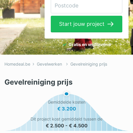
Elektricien
Gevelwerken
Start jouw project
Glas
Hekwerken
Gratis en vrijblijvend
Hovenier
Homedeal.be
Gevelwerken
Gevelreiniging prijs
Isolatie
Loodgieter
Gevelreiniging prijs
Metselaar
Gemiddelde kosten
Ramen
€ 3.200
Rolluiken
Dit project kost gemiddeld tussen de
€ 2.500 - € 4.500
Schilder