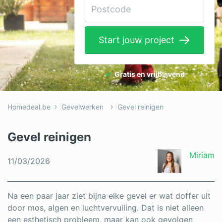
Elektricien
Gevelwerken
Start jouw project
Glas
Hekwerken
Gratis en vrijblijvend
Hovenier
Homedeal.be
Gevelwerken
Gevel reinigen
Isolatie
Loodgieter
Gevel reinigen
Metselaar
Miriam
11/03/2026
Ramen
Rolluiken
Na een paar jaar ziet bijna elke gevel er wat doffer uit
door mos, algen en luchtvervuiling. Dat is niet alleen
Schilder
een esthetisch probleem, maar kan ook gevolgen