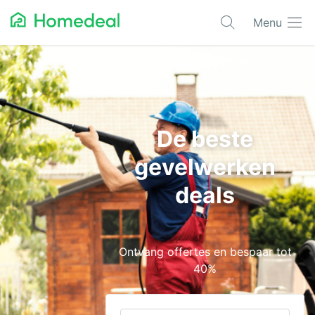
Menu
Populaire projecten
Aannemer
Airco
De beste
Alarmsystemen
gevelwerken
Architect
deals
Asbest
Bestrating
Ontvang offertes en bespaar tot
Cv-ketels
40%
Dakwerken