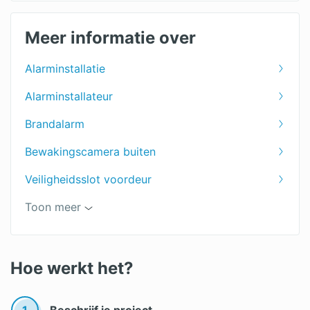
Meer informatie over
Alarminstallatie
Alarminstallateur
Brandalarm
Bewakingscamera buiten
Veiligheidsslot voordeur
Slot vervangen
Toon meer
Gepantserde deur
Alarmsystemen vergelijken
Hoe werkt het?
Alarmsysteem kopen
1
Beschrijf je project