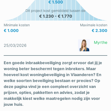
€ 1.500
Schrijnwerker
Dit project kost gemiddeld tussen de
€ 1.230 - € 1.770
Stukadoor
Minimale kosten
Maximale kosten
Tegelzetter
€ 1.000
€ 2.300
Vloeren
Myrthe
25/03/2026
Vochtbestrijding
Warmtepomp
Een goede inbraakbeveiliging zorgt ervoor dat jij je
woning beter beschermt tegen inbrekers. Maar
Zonnepanelen
hoeveel kost woningbeveiliging in Vlaanderen? En
Zonwering
welke soorten beveiliging bestaan er precies? Op
deze pagina vind je een compleet overzicht van
prijzen, opties, pakketten en advies, zodat je
makkelijk kiest welke maatregelen nodig zijn voor
Bent u een vakspecialist?
jouw huis.