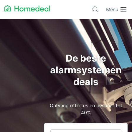
Menu
Populaire projecten
Aannemer
Airco
De beste
Alarmsystemen
alarmsystemen
Architect
deals
Asbest
Bestrating
Ontvang offertes en bespaar tot
Cv-ketels
40%
Dakwerken