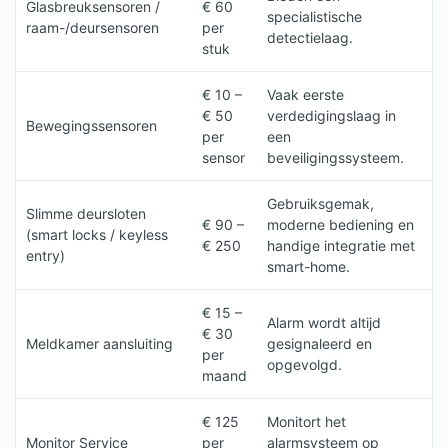
Glasbreuksensoren /
€ 60
specialistische
raam-/deursensoren
per
detectielaag.
stuk
€ 10 –
Vaak eerste
€ 50
verdedigingslaag in
Bewegingssensoren
per
een
sensor
beveiligingssysteem.
Gebruiksgemak,
Slimme deursloten
€ 90 –
moderne bediening en
(smart locks / keyless
€ 250
handige integratie met
entry)
smart-home.
€ 15 –
Alarm wordt altijd
€ 30
Meldkamer aansluiting
gesignaleerd en
per
opgevolgd.
maand
€ 125
Monitort het
Monitor Service
per
alarmsysteem op