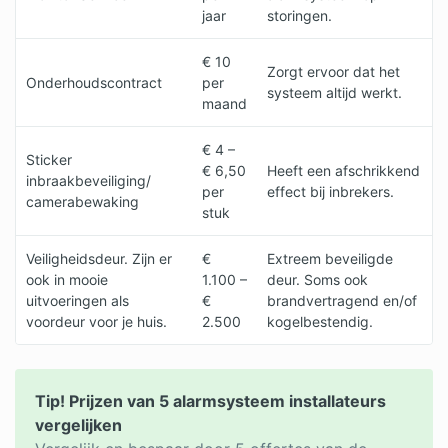
jaar
storingen.
€ 10
Zorgt ervoor dat het
Onderhoudscontract
per
systeem altijd werkt.
maand
€ 4 –
Sticker
€ 6,50
Heeft een afschrikkend
inbraakbeveiliging/
per
effect bij inbrekers.
camerabewaking
stuk
Veiligheidsdeur. Zijn er
€
Extreem beveiligde
ook in mooie
1.100 –
deur. Soms ook
uitvoeringen als
€
brandvertragend en/of
voordeur voor je huis.
2.500
kogelbestendig.
Tip! Prijzen van 5 alarmsysteem installateurs
vergelijken