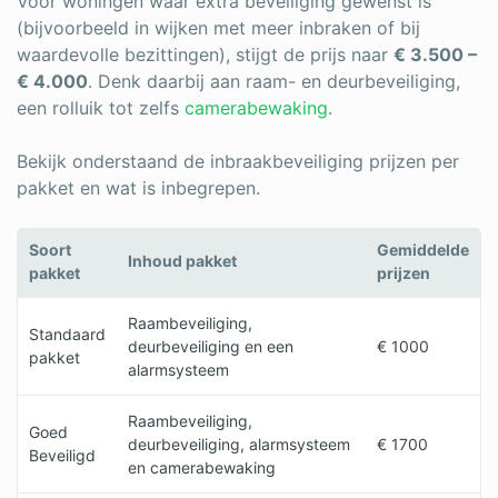
Voor woningen waar extra beveiliging gewenst is
(bijvoorbeeld in wijken met meer inbraken of bij
waardevolle bezittingen), stijgt de prijs naar
€ 3.500 –
€ 4.000
. Denk daarbij aan raam- en deurbeveiliging,
een rolluik tot zelfs
camerabewaking
.
Bekijk onderstaand de inbraakbeveiliging prijzen per
pakket en wat is inbegrepen.
Soort
Gemiddelde
Inhoud pakket
pakket
prijzen
Raambeveiliging,
Standaard
deurbeveiliging en een
€ 1000
pakket
alarmsysteem
Raambeveiliging,
Goed
deurbeveiliging, alarmsysteem
€ 1700
Beveiligd
en camerabewaking