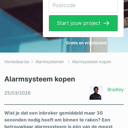
Elektricien
Gevelwerken
Start jouw project
Glas
Hekwerken
Gratis en vrijblijvend
Hovenier
Homedeal.be
Alarmsystemen
Alarmsysteem kopen
Isolatie
Loodgieter
Alarmsysteem kopen
Metselaar
Bradley
25/03/2026
Ramen
Rolluiken
Wist je dat een inbreker gemiddeld maar 30
seconden nodig heeft om binnen te raken? Een
Schilder
betrouwbaar alarmsysteem is één van de meest