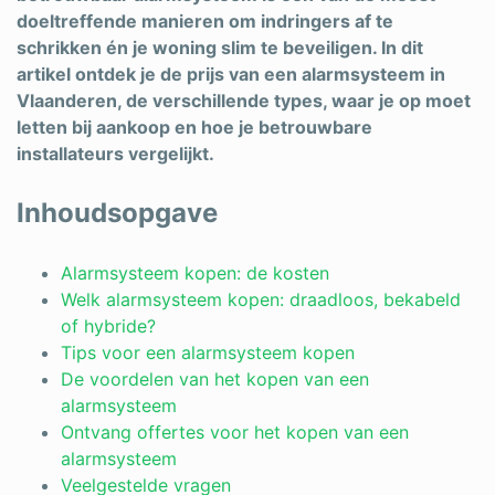
doeltreffende manieren om indringers af te
Schrijnwerker
schrikken én je woning slim te beveiligen. In dit
artikel ontdek je de prijs van een alarmsysteem in
Stukadoor
Vlaanderen, de verschillende types, waar je op moet
Tegelzetter
letten bij aankoop en hoe je betrouwbare
installateurs vergelijkt.
Vloeren
Inhoudsopgave
Vochtbestrijding
Warmtepomp
Alarmsysteem kopen: de kosten
Welk alarmsysteem kopen: draadloos, bekabeld
Zonnepanelen
of hybride?
Zonwering
Tips voor een alarmsysteem kopen
De voordelen van het kopen van een
alarmsysteem
Ontvang offertes voor het kopen van een
Bent u een vakspecialist?
alarmsysteem
Veelgestelde vragen