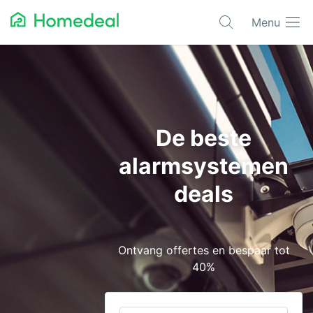
Menu
Populaire projecten
Aannemer
Airco
De beste
Alarmsystemen
alarmsystemen
Architect
deals
Asbest
Bestrating
Ontvang offertes en bespaar tot
Cv-ketels
40%
Dakwerken