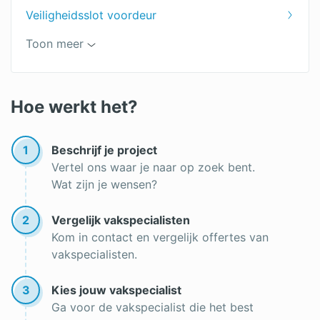
Veiligheidsslot voordeur
Slot vervangen
Toon meer
Gepantserde deur
Alarmsystemen vergelijken
Hoe werkt het?
Alarmsystemen offertes
1
Beschrijf je project
Vertel ons waar je naar op zoek bent.
Wat zijn je wensen?
2
Vergelijk vakspecialisten
Kom in contact en vergelijk offertes van
vakspecialisten.
3
Kies jouw vakspecialist
Ga voor de vakspecialist die het best