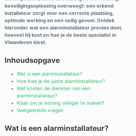
beveiligingsoplossing overweegt: een erkend
Schrijnwerker
installateur zorgt voor een correcte plaatsing,
optimale werking en een veilig gevoel. Ontdek
Stukadoor
hieronder wat een alarminstallateur precies doet,
Tegelzetter
hoeveel hij kost en hoe je de beste specialist in
Vlaanderen kiest.
Vloeren
Vochtbestrijding
Inhoudsopgave
Warmtepomp
Wat is een alarminstallateur?
Hoe kies je de juiste alarminstallateur?
Zonnepanelen
Wat kosten de diensten van een
alarminstallateur?
Zonwering
Klaar om je woning veiliger te maken?
Veelgestelde vragen
Bent u een vakspecialist?
Wat is een alarminstallateur?