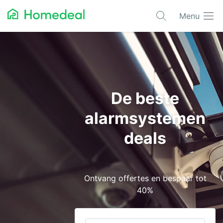
Menu
Populaire projecten
Aannemer
Airco
De beste
Alarmsystemen
alarmsystemen
Architect
deals
Asbest
Bestrating
Ontvang offertes en bespaar tot
Cv-ketels
40%
Dakwerken