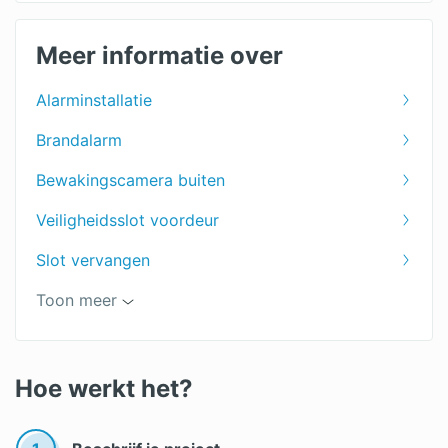
Meer informatie over
Alarminstallatie
Brandalarm
Bewakingscamera buiten
Veiligheidsslot voordeur
Slot vervangen
Gepantserde deur
Toon meer
Alarmsystemen vergelijken
Alarmsysteem kopen
Hoe werkt het?
Alarmsystemen offertes