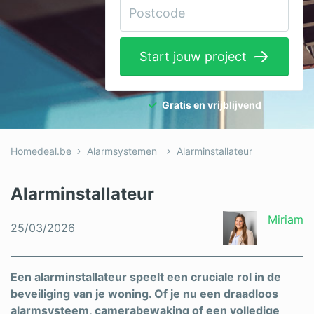
Elektricien
Gevelwerken
Start jouw project
Glas
Hekwerken
Gratis en vrijblijvend
Hovenier
Homedeal.be
Alarmsystemen
Alarminstallateur
Isolatie
Loodgieter
Alarminstallateur
Metselaar
Miriam
25/03/2026
Ramen
Rolluiken
Een alarminstallateur speelt een cruciale rol in de
beveiliging van je woning. Of je nu een draadloos
Schilder
alarmsysteem, camerabewaking of een volledige