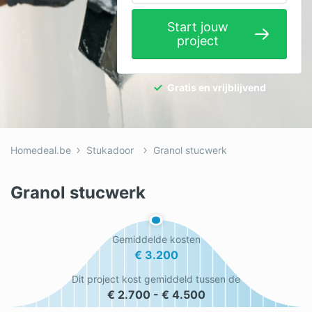
Elektricien
Start jouw
project
Gevelwerken
Glas
Gratis en vrijblijvend
Hekwerken
Hovenier
Homedeal.be
Stukadoor
Granol stucwerk
Isolatie
Loodgieter
Granol stucwerk
Metselaar
Gemiddelde kosten
Ramen
€ 3.200
Rolluiken
Dit project kost gemiddeld tussen de
€ 2.700 - € 4.500
Schilder