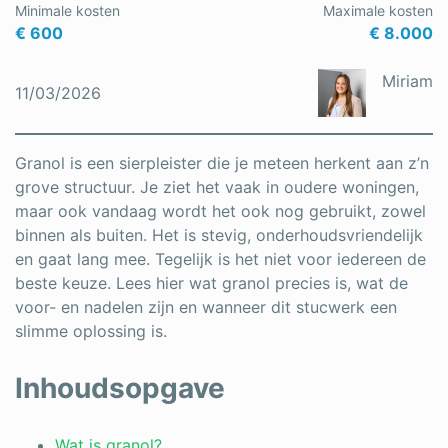
Minimale kosten
Maximale kosten
Schrijnwerker
€ 600
€ 8.000
Stukadoor
Miriam
11/03/2026
Tegelzetter
Vloeren
Granol is een sierpleister die je meteen herkent aan z’n
grove structuur. Je ziet het vaak in oudere woningen,
Vochtbestrijding
maar ook vandaag wordt het ook nog gebruikt, zowel
binnen als buiten. Het is stevig, onderhoudsvriendelijk
Warmtepomp
en gaat lang mee. Tegelijk is het niet voor iedereen de
Zonnepanelen
beste keuze. Lees hier wat granol precies is, wat de
voor- en nadelen zijn en wanneer dit stucwerk een
Zonwering
slimme oplossing is.
Inhoudsopgave
Bent u een vakspecialist?
Wat is granol?