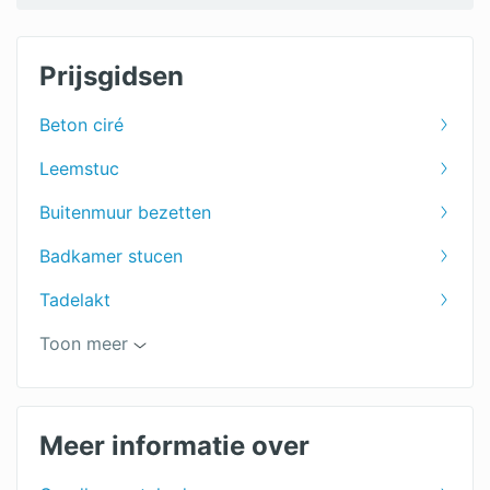
Prijsgidsen
Beton ciré
Leemstuc
Buitenmuur bezetten
Badkamer stucen
Tadelakt
Pleisterwerk herstellen
Toon meer
Stukadoor prijs
Stucwerk
Meer informatie over
Spackspuitwerk