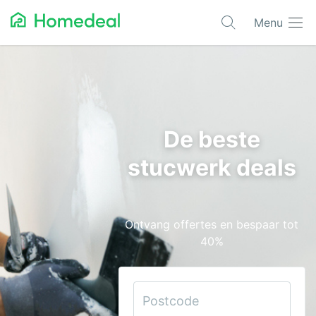
Menu
Populaire projecten
Aannemer
Airco
De beste
Alarmsystemen
stucwerk deals
Architect
Asbest
Ontvang offertes en bespaar tot
Bestrating
40%
Cv-ketels
Dakwerken