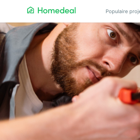
Populaire pro
Aannemer
Da
Airco
Ele
Alarmsystemen
Gev
Architect
Gla
Asbest
He
Bestrating
Hov
Cv-ketels
Iso