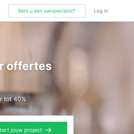
Bent u een vakspecialist?
Log in
Tegelzetter
Vloeren
r offertes
Vochtbestrijding
Warmtepomp
Zonnepanelen
r tot 40%
Zonwering
tart jouw project