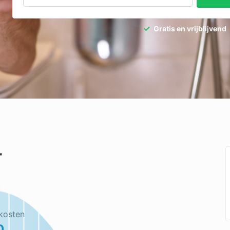
Gratis en vrijblijvend
r
kosten
0