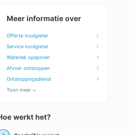
Meer informatie over
Offerte loodgieter
Service loodgieter
Waterlek opsporen
Afvoer ontstoppen
Ontstoppingsdienst
Loodgieter in de buurt
Toon meer
Hoe werkt het?