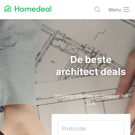
Menu
Populaire projecten
Aannemer
Airco
De beste
Alarmsystemen
architect deals
Architect
Asbest
Ontvang offertes en bespaar tot
Bestrating
40%
Cv-ketels
Dakwerken