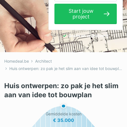
Elektricien
Start jouw
project
Gevelwerken
Glas
Gratis en vrijblijvend
Hekwerken
Hovenier
Homedeal.be
Architect
Isolatie
Huis ontwerpen: zo pak je het slim aan van idee tot bouwplan
Loodgieter
Huis ontwerpen: zo pak je het slim
Metselaar
aan van idee tot bouwplan
Ramen
Rolluiken
Gemiddelde kosten
€ 35.000
Schilder