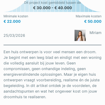
Dit project kost gemiddeld tussen de
Schrijnwerker
€ 30.000 - € 40.000
Stukadoor
Minimale kosten
Maximale kosten
€ 22.000
€ 50.000
Tegelzetter
Miriam
25/03/2026
Vloeren
Vochtbestrijding
Een huis ontwerpen is voor veel mensen een droom.
Warmtepomp
Je begint met een leeg blad en eindigt met een woning
die volledig aansluit bij jouw leven. Geen
Zonnepanelen
compromissen, geen onhandige indeling, geen
energieverslindende oplossingen. Maar je eigen huis
Zonwering
ontwerpen vraagt voorbereiding, realisme én de juiste
begeleiding. In dit artikel ontdek je de voordelen, de
aandachtspunten en wat het ongeveer kost om jouw
Bent u een vakspecialist?
droomhuis te realiseren.