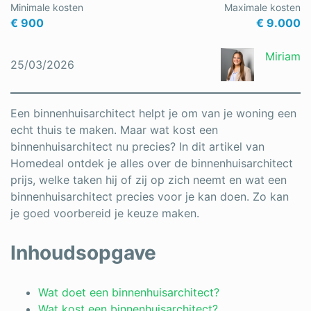
Minimale kosten
Maximale kosten
Schrijnwerker
€ 900
€ 9.000
Stukadoor
Miriam
25/03/2026
Tegelzetter
Vloeren
Een binnenhuisarchitect helpt je om van je woning een
echt thuis te maken. Maar wat kost een
Vochtbestrijding
binnenhuisarchitect nu precies? In dit artikel van
Homedeal ontdek je alles over de binnenhuisarchitect
Warmtepomp
prijs, welke taken hij of zij op zich neemt en wat een
Zonnepanelen
binnenhuisarchitect precies voor je kan doen. Zo kan
je goed voorbereid je keuze maken.
Zonwering
Inhoudsopgave
Bent u een vakspecialist?
Wat doet een binnenhuisarchitect?
Wat kost een binnenhuisarchitect?