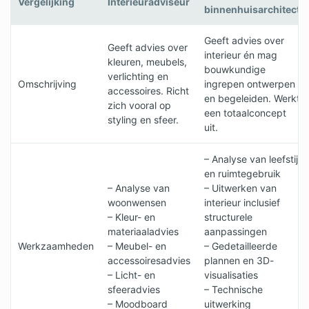
Vergelijking
Interieuradviseur
binnenhuisarchitect
Geeft advies over
Geeft advies over
interieur én mag
kleuren, meubels,
bouwkundige
verlichting en
Omschrijving
ingrepen ontwerpen
accessoires. Richt
en begeleiden. Werkt
zich vooral op
een totaalconcept
styling en sfeer.
uit.
– Analyse van leefstijl
en ruimtegebruik
– Analyse van
– Uitwerken van
woonwensen
interieur inclusief
– Kleur- en
structurele
materiaaladvies
aanpassingen
Werkzaamheden
– Meubel- en
– Gedetailleerde
accessoiresadvies
plannen en 3D-
– Licht- en
visualisaties
sfeeradvies
– Technische
– Moodboard
uitwerking