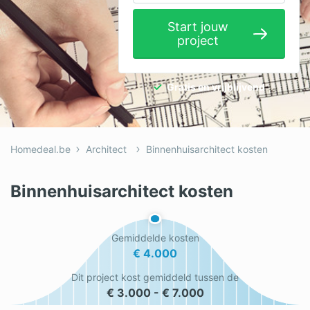
Elektricien
Start jouw
project
Gevelwerken
Glas
Gratis en vrijblijvend
Hekwerken
Hovenier
Homedeal.be
Architect
Binnenhuisarchitect kosten
Isolatie
Loodgieter
Binnenhuisarchitect kosten
Metselaar
Gemiddelde kosten
Ramen
€ 4.000
Rolluiken
Dit project kost gemiddeld tussen de
€ 3.000 - € 7.000
Schilder