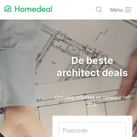
Menu
Populaire projecten
Aannemer
Airco
De beste
Alarmsystemen
architect deals
Architect
Asbest
Ontvang offertes en bespaar tot
Bestrating
40%
Cv-ketels
Dakwerken