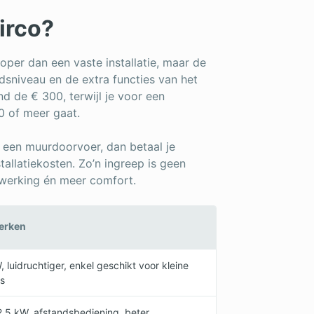
irco?
per dan een vaste installatie, maar de
idsniveau en de extra functies van het
 de € 300, terwijl je voor een
00 of meer gaat.
ia een muurdoorvoer, dan betaal je
allatiekosten. Zo’n ingreep is geen
 werking én meer comfort.
erken
, luidruchtiger, enkel geschikt voor kleine
es
2,5 kW, afstandsbediening, beter