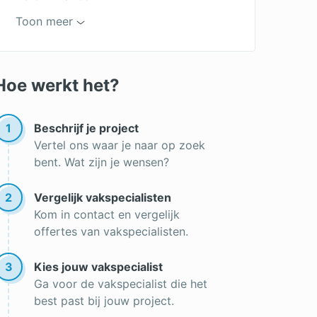
Plafond airco
Toon meer
Kanaal airco
Monoblock airco
Hoe werkt het?
Goedkope airco
Airco installateur
1
Beschrijf je project
Vertel ons waar je naar op zoek
Airco kopen
bent. Wat zijn je wensen?
2
Vergelijk vakspecialisten
Kom in contact en vergelijk
offertes van vakspecialisten.
3
Kies jouw vakspecialist
Ga voor de vakspecialist die het
best past bij jouw project.