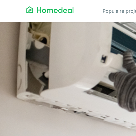
Populaire pro
Aannemer
Da
Airco
Ele
Alarmsystemen
Gev
Architect
Gla
Asbest
He
Bestrating
Hov
Cv-ketels
Iso