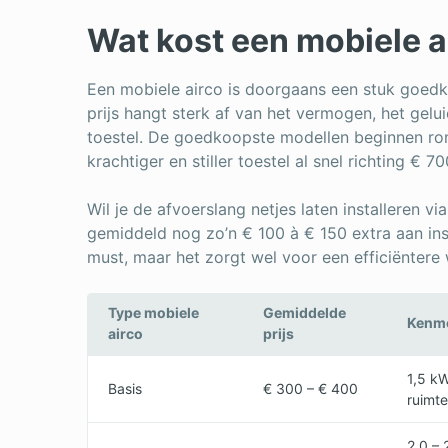
Wat kost een mobiele a
Een mobiele airco is doorgaans een stuk goedko
prijs hangt sterk af van het vermogen, het gelu
toestel. De goedkoopste modellen beginnen rond
krachtiger en stiller toestel al snel richting € 7
Wil je de afvoerslang netjes laten installeren v
gemiddeld nog zo’n € 100 à € 150 extra aan inst
must, maar het zorgt wel voor een efficiëntere
Type mobiele
Gemiddelde
Kenm
airco
prijs
1,5 kW
Basis
€ 300 – € 400
ruimt
2,0 – 