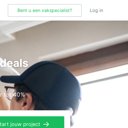
Bent u een vakspecialist?
Log in
Tegelzetter
Vloeren
 deals
Vochtbestrijding
Warmtepomp
Zonnepanelen
r tot 40%
Zonwering
tart jouw project