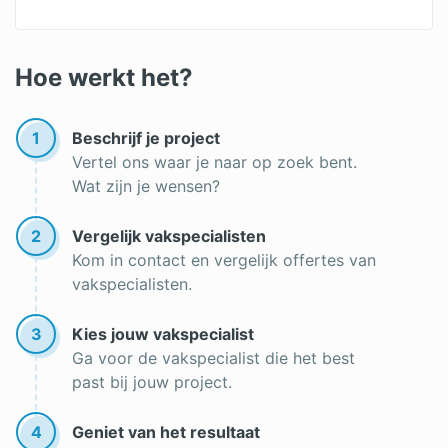
Kanaal airco
Monoblock airco
Hoe werkt het?
Goedkope airco
1
Beschrijf je project
Airco installateur
Vertel ons waar je naar op zoek bent.
Wat zijn je wensen?
Airco kopen
2
Vergelijk vakspecialisten
Kom in contact en vergelijk offertes van
vakspecialisten.
3
Kies jouw vakspecialist
Ga voor de vakspecialist die het best
past bij jouw project.
4
Geniet van het resultaat