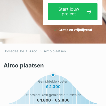
Elektricien
Start jouw
project
Gevelwerken
Glas
Gratis en vrijblijvend
Hekwerken
Hovenier
Homedeal.be
Airco
Airco plaatsen
Isolatie
Loodgieter
Airco plaatsen
Metselaar
Gemiddelde kosten
Ramen
€ 2.300
Rolluiken
Dit project kost gemiddeld tussen de
€ 1.800 - € 2.800
Schilder