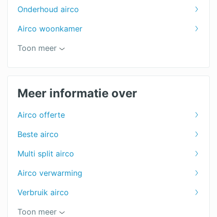
Onderhoud airco
Airco woonkamer
Airco herstellen
Toon meer
Mobiele airco
Meer informatie over
Airco offerte
Beste airco
Multi split airco
Airco verwarming
Verbruik airco
Plafond airco
Toon meer