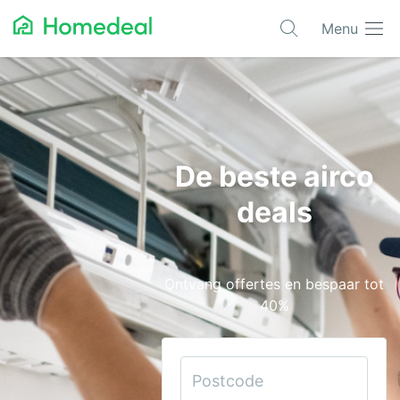
Menu
Populaire projecten
Aannemer
Airco
De beste airco
Alarmsystemen
deals
Architect
Asbest
Ontvang offertes en bespaar tot
Bestrating
40%
Cv-ketels
Dakwerken