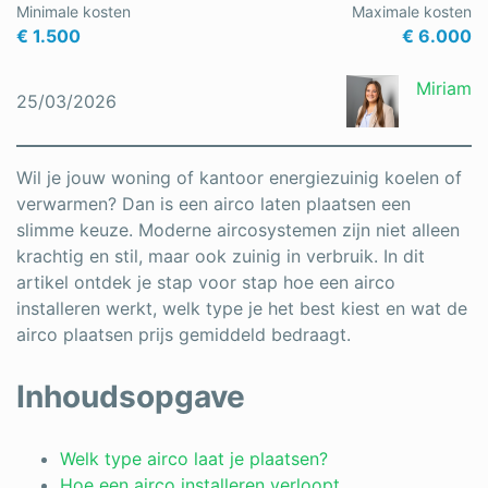
Minimale kosten
Maximale kosten
Schrijnwerker
€ 1.500
€ 6.000
Stukadoor
Miriam
25/03/2026
Tegelzetter
Vloeren
Wil je jouw woning of kantoor energiezuinig koelen of
verwarmen? Dan is een airco laten plaatsen een
Vochtbestrijding
slimme keuze. Moderne aircosystemen zijn niet alleen
krachtig en stil, maar ook zuinig in verbruik. In dit
Warmtepomp
artikel ontdek je stap voor stap hoe een airco
Zonnepanelen
installeren werkt, welk type je het best kiest en wat de
airco plaatsen prijs gemiddeld bedraagt.
Zonwering
Inhoudsopgave
Bent u een vakspecialist?
Welk type airco laat je plaatsen?
Hoe een airco installeren verloopt