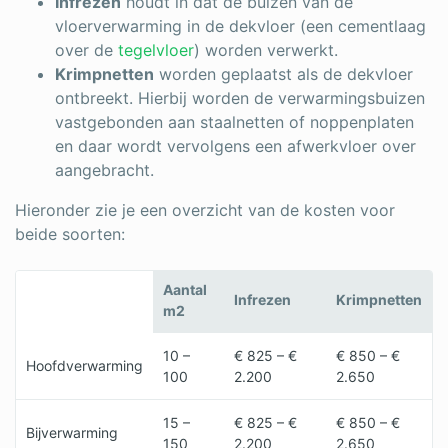
Infrezen
houdt in dat de buizen van de
vloerverwarming in de dekvloer (een cementlaag
over de
tegelvloer
) worden verwerkt.
Krimpnetten
worden geplaatst als de dekvloer
ontbreekt. Hierbij worden de verwarmingsbuizen
vastgebonden aan staalnetten of noppenplaten
en daar wordt vervolgens een afwerkvloer over
aangebracht.
Hieronder zie je een overzicht van de kosten voor
beide soorten:
Aantal
Infrezen
Krimpnetten
m2
10 –
€ 825 – €
€ 850 – €
Hoofdverwarming
100
2.200
2.650
15 –
€ 825 – €
€ 850 – €
Bijverwarming
150
2.200
2.650