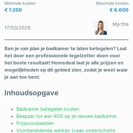
Minimale kosten
Maximale kosten
Schrijnwerker
€ 1.200
€ 6.600
Stukadoor
Myrthe
17/03/2026
Tegelzetter
Vloeren
Ben je van plan je badkamer te laten betegelen? Laat
het door een professionele tegelzetter doen voor
Vochtbestrijding
het beste resultaat! Homedeal laat je alle prijzen en
mogelijkheden op dit gebied zien, zodat je weet waar
Warmtepomp
je aan toe bent.
Zonnepanelen
Inhoudsopgave
Zonwering
Badkamer betegelen kosten
Bespaar tot wel 40% op je nieuwe badkamer
Bent u een vakspecialist?
Prijsvoorbeelden
Voorbereidende werken (vaak onderschatte