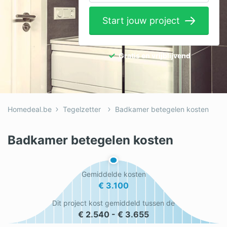
Elektricien
Start jouw project
Gevelwerken
Glas
Gratis en vrijblijvend
Hekwerken
Hovenier
Homedeal.be
Tegelzetter
Badkamer betegelen kosten
Isolatie
Loodgieter
Badkamer betegelen kosten
Metselaar
Gemiddelde kosten
Ramen
€ 3.100
Rolluiken
Dit project kost gemiddeld tussen de
€ 2.540 - € 3.655
Schilder