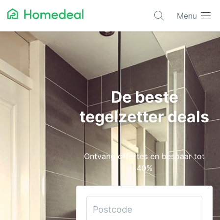
Menu
Populaire projecten
Aannemer
Airco
De beste
Alarmsystemen
tegelzetter deals
Architect
Asbest
Ontvang offertes en bespaar tot
Bestrating
40%
Cv-ketels
Dakwerken