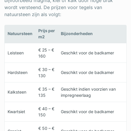
bijvoorbeeld magma, klei of kalk door hoge druk
wordt versteend. De prijzen voor tegels van
natuursteen zijn als volgt:
Prijs per
Natuursteen
Bijzonderheden
m2
€ 25 – €
Leisteen
Geschikt voor de badkamer
160
€ 30 – €
Hardsteen
Geschikt voor de badkamer
130
€ 35 – €
Geschikt indien voorzien van
Kalksteen
135
impregneerlaag
€ 40 – €
Kwartsiet
Geschikt voor de badkamer
150
€ 50 – €