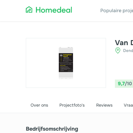
Populaire pro
Aannemer
Da
Van 
Dend
Airco
Ele
Alarmsystemen
Ge
Architect
Gla
9,7
/10
Asbest
He
Bestrating
Hov
Over ons
Projectfoto's
Reviews
Vraa
Cv-ketels
Iso
Bedrijfsomschrijving