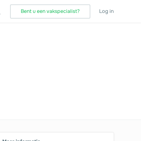
Bent u een vakspecialist?
Log in
Tegelzetter
Vloeren
Vochtbestrijding
Warmtepomp
Zonnepanelen
Zonwering