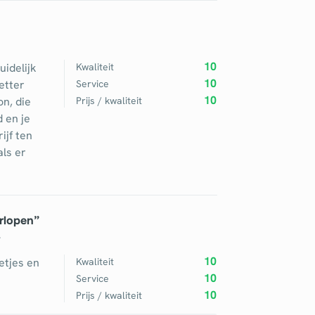
10
uidelijk
Kwaliteit
10
letter
Service
10
n, die
Prijs / kwaliteit
d en je
ijf ten
ls er
erlopen
”
4
10
etjes en
Kwaliteit
10
Service
10
Prijs / kwaliteit