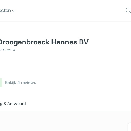
jecten
kwerken
Loodgieter
Droogenbroeck Hannes BV
erleeuw
ktricien
Metselaar
velwerken
Ramen
s
Rolluiken
Bekijk 4 reviews
kwerken
Schilder
enier
Schrijnwerker
g & Antwoord
latie
Stukadoor