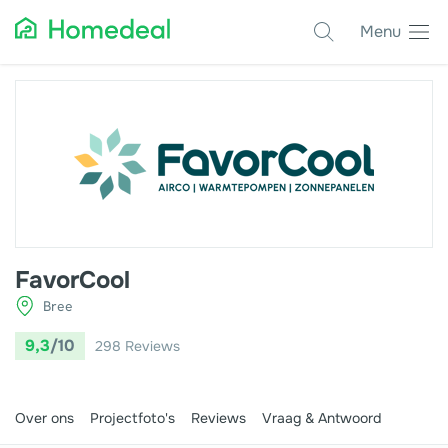
Menu
Populaire projecten
Aannemer
Airco
Alarmsystemen
Architect
FavorCool
Asbest
Bree
Bestrating
9,3
/10
298
Reviews
Cv-ketels
Dakwerken
Over ons
Projectfoto's
Reviews
Vraag & Antwoord