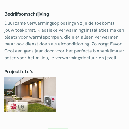
Elektricien
Bedrijfsomschrijving
Gevelwerken
Duurzame verwarmingsoplossingen zijn de toekomst,
Glas
jouw toekomst. Klassieke verwarmingsinstallaties maken
plaats voor warmtepompen, die niet alleen verwarmen
Hekwerken
maar ook dienst doen als airconditioning. Zo zorgt Favor
Hovenier
Cool een gans jaar door voor het perfecte binnenklimaat:
beter voor het milieu, je verwarmingsfactuur en jezelf.
Isolatie
Projectfoto's
Loodgieter
Metselaar
Ramen
Rolluiken
Schilder