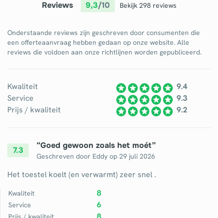
Schrijnwerker
Reviews
9,3
/10
Bekijk 298 reviews
Stukadoor
Onderstaande reviews zijn geschreven door consumenten die
een offerteaanvraag hebben gedaan op onze website. Alle
Tegelzetter
reviews die voldoen aan onze richtlijnen worden gepubliceerd.
Vloeren
Vochtbestrijding
Kwaliteit
9.4
Service
9.3
Warmtepomp
Prijs / kwaliteit
9.2
Zonnepanelen
Zonwering
“
Goed gewoon zoals het moét
”
7.3
Geschreven door
Eddy
op
29 juli 2026
Het toestel koelt (en verwarmt) zeer snel .
Bent u een vakspecialist?
8
Kwaliteit
6
Service
Log in
8
Prijs / kwaliteit