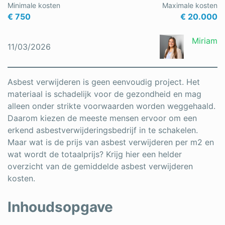
Minimale kosten
Maximale kosten
Schrijnwerker
€ 750
€ 20.000
Stukadoor
Miriam
11/03/2026
Tegelzetter
Vloeren
Asbest verwijderen is geen eenvoudig project. Het
materiaal is schadelijk voor de gezondheid en mag
Vochtbestrijding
alleen onder strikte voorwaarden worden weggehaald.
Daarom kiezen de meeste mensen ervoor om een
Warmtepomp
erkend asbestverwijderingsbedrijf in te schakelen.
Zonnepanelen
Maar wat is de prijs van asbest verwijderen per m2 en
wat wordt de totaalprijs? Krijg hier een helder
Zonwering
overzicht van de gemiddelde asbest verwijderen
kosten.
Inhoudsopgave
Bent u een vakspecialist?