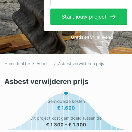
Elektricien
Start jouw project
Gevelwerken
Glas
Gratis en vrijblijvend
Hekwerken
Hovenier
Homedeal.be
Asbest
Asbest verwijderen prijs
Isolatie
Loodgieter
Asbest verwijderen prijs
Metselaar
Gemiddelde kosten
Ramen
€ 1.600
Rolluiken
Dit project kost gemiddeld tussen de
€ 1.300 - € 1.900
Schilder