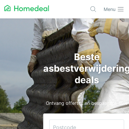
Menu
Populaire projecten
Aannemer
Airco
Beste
Alarmsystemen
asbestverwijderin
Architect
deals
Asbest
Bestrating
Ontvang offertes en bespaar tot 40%
Cv-ketels
Dakwerken