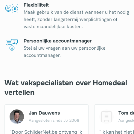
Flexibiliteit
Maak gebruik van de dienst wanneer u het nodig
heeft, zonder langetermijnverplichtingen of
vaste maandelijkse kosten.
Persoonlijke accountmanager
Stel al uw vragen aan uw persoonlijke
accountmanager.
Wat vakspecialisten over Homedeal
vertellen
Jan Dauwens
Tom d
Aangesloten sinds Jul 2008
Aangesl
“Door SchilderNet.be ontvang ik
“Ik kan het nie