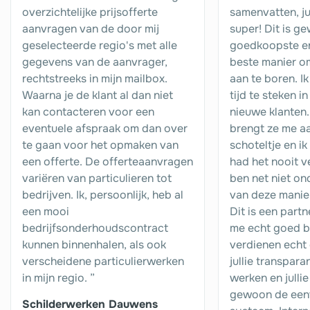
overzichtelijke prijsofferte
samenvatten, ju
aanvragen van de door mij
super! Dit is g
geselecteerde regio's met alle
goedkoopste en
gegevens van de aanvrager,
beste manier o
rechtstreeks in mijn mailbox.
aan te boren. Ik
Waarna je de klant al dan niet
tijd te steken i
kan contacteren voor een
nieuwe klanten.
eventuele afspraak om dan over
brengt ze me a
te gaan voor het opmaken van
schoteltje en ik
een offerte. De offerteaanvragen
had het nooit v
variëren van particulieren tot
ben net niet o
bedrijven. Ik, persoonlijk, heb al
van deze manie
een mooi
Dit is een partn
bedrijfsonderhoudscontract
me echt goed bij
kunnen binnenhalen, als ook
verdienen echt
verscheidene particulierwerken
jullie transpar
in mijn regio. ”
werken en jullie
gewoon de een
Schilderwerken Dauwens