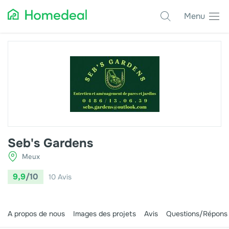
Menu
Projets populaires
Jardiniers
Autres projets
Êtes-vous un professionnel?
Seb's Gardens
Log in
Meux
9,9
/10
10
Avis
A propos de nous
Images des projets
Avis
Questions/Répons