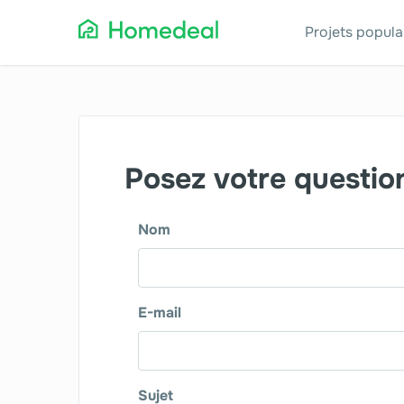
Projets popula
Alarmes
Iso
Chauffage
Jar
Posez votre questio
Fenêtres
Pan
Nom
E-mail
Sujet